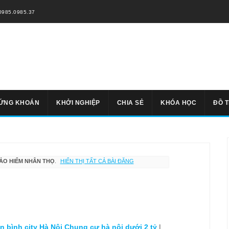
0985.0985.37
ỨNG KHOÁN
KHỞI NGHIỆP
CHIA SẺ
KHÓA HỌC
ĐỒ 
ẢO HIỂM NHÂN THỌ
.
HIỂN THỊ TẤT CẢ BÀI ĐĂNG
 bình city Hà Nội
Chung cư hà nội dưới 2 tỷ
|