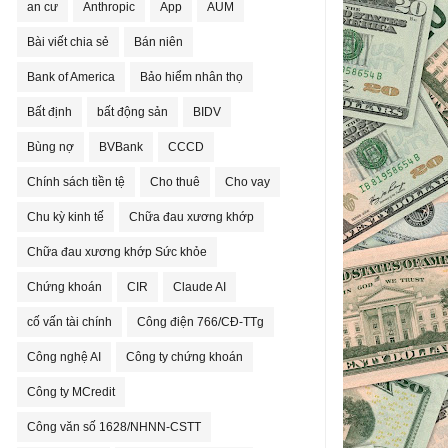
an cư
Anthropic
App
AUM
Bài viết chia sẻ
Bán niên
Bank of America
Bảo hiểm nhân thọ
Bất định
bất động sản
BIDV
Bùng nợ
BVBank
CCCD
Chính sách tiền tệ
Cho thuê
Cho vay
Chu kỳ kinh tế
Chữa đau xương khớp
Chữa đau xương khớp Sức khỏe
Chứng khoán
CIR
Claude AI
cố vấn tài chính
Công điện 766/CĐ-TTg
Công nghệ AI
Công ty chứng khoán
Công ty MCredit
Công văn số 1628/NHNN-CSTT