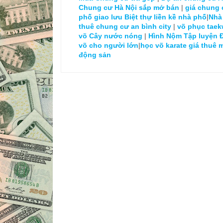
Chung cư Hà Nội sắp mở bán
|
giá chung 
phố giao lưu
Biệt thự liền kề nhà phố
|
Nhà
thuê chung cư an bình city
|
võ phục tae
võ
Cây nước nóng
|
Hình Nộm Tập luyện 
võ cho người lớn
|
học võ karate
giá thuê 
động sản