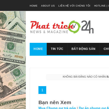
HOME
ABOUT US
LIÊN HỆ VỚI CHÚNG TÔI
HOTLINE | 
HOME
TIN TỨC
BẤT ĐỘNG SẢN
CH
KHÔNG BÀI ĐĂNG NÀO CÓ NHÃN
B
1
Bạn nên Xem
Mua Chung cư trả góp
|
Dự án chung cư An