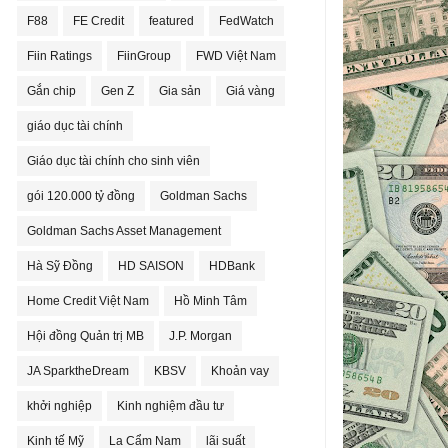
F88
FE Credit
featured
FedWatch
Fiin Ratings
FiinGroup
FWD Việt Nam
Gắn chip
Gen Z
Gia sản
Giá vàng
giáo dục tài chính
Giáo dục tài chính cho sinh viên
gói 120.000 tỷ đồng
Goldman Sachs
Goldman Sachs Asset Management
Hà Sỹ Đồng
HD SAISON
HDBank
Home Credit Việt Nam
Hồ Minh Tâm
Hội đồng Quản trị MB
J.P. Morgan
JA SparktheDream
KBSV
Khoản vay
khởi nghiệp
Kinh nghiệm đầu tư
Kinh tế Mỹ
La Cẩm Nam
lãi suất