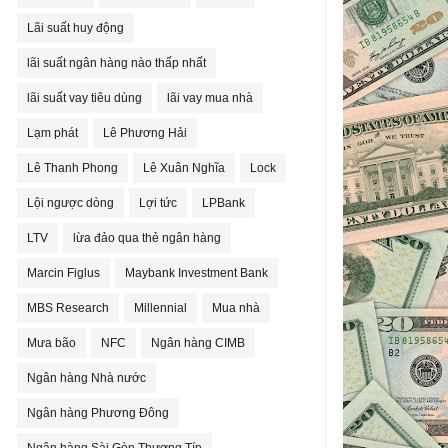
Lãi suất huy động
lãi suất ngân hàng nào thấp nhất
lãi suất vay tiêu dùng
lãi vay mua nhà
Lạm phát
Lê Phương Hải
Lê Thanh Phong
Lê Xuân Nghĩa
Lock
Lội ngược dòng
Lợi tức
LPBank
LTV
lừa đảo qua thẻ ngân hàng
Marcin Figlus
Maybank Investment Bank
MBS Research
Millennial
Mua nhà
Mưa bão
NFC
Ngân hàng CIMB
Ngân hàng Nhà nước
Ngân hàng Phương Đông