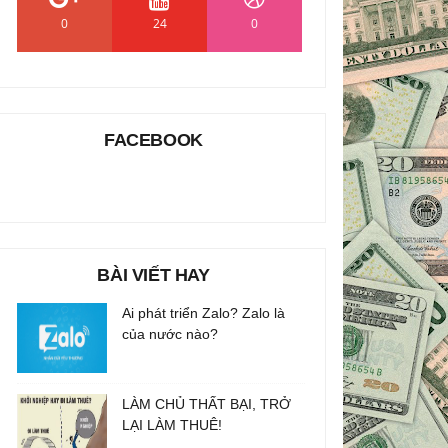
0
24
0
FACEBOOK
BÀI VIẾT HAY
Ai phát triển Zalo? Zalo là
của nước nào?
LÀM CHỦ THẤT BẠI, TRỞ
LẠI LÀM THUÊ!