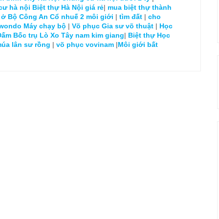
cư hà nội
Biệt thự Hà Nội giá rẻ
|
mua biệt thự thành
 ở Bộ Công An Cổ nhuế 2
môi giới
|
tìm đất
|
cho
kwondo
Máy chạy bộ
|
Võ phục
Gia sư võ thuật
|
Học
Đấm Bốc trụ Lò Xo
Tây nam kim giang
|
Biệt thự
Học
múa lân sư rồng
|
võ phục vovinam
|
Môi giới bất