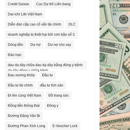
Credit Suisse
Cục Dự trữ Liên bang
Dai-ichi Life Việt Nam
Diễn đàn cấp cao cố vấn tài chính
DLC
doanh nghiệp bị thiệt hại bởi cơn bão số 3.
Dòng tiền
Dư nợ
Dư nợ cho vay
Đáo hạn
đau dạ dày chữa đau dạ dày bằng đông y bệnh
dạ dày đông y chữa bệnh
Đau xương khớp
Đầu tư
Đầu tư tài chính
đầu tư tích sản
Đi lên cùng Việt Nam
Đồ trang sức
Đồng tiền thông thái
Đông y
Đường Đặng Văn Bi
Đường Phan Xích Long
E-Voucher Lock