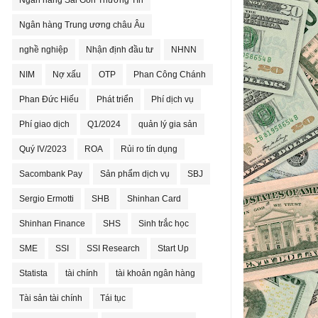
Ngân hàng Sài Gòn Thương Tín
Ngân hàng Trung ương châu Âu
nghề nghiệp
Nhận định đầu tư
NHNN
NIM
Nợ xấu
OTP
Phan Công Chánh
Phan Đức Hiếu
Phát triển
Phí dịch vụ
Phí giao dịch
Q1/2024
quản lý gia sản
Quý IV/2023
ROA
Rủi ro tín dụng
Sacombank Pay
Sản phẩm dịch vụ
SBJ
Sergio Ermotti
SHB
Shinhan Card
Shinhan Finance
SHS
Sinh trắc học
SME
SSI
SSI Research
Start Up
Statista
tài chính
tài khoản ngân hàng
Tài sản tài chính
Tái tục