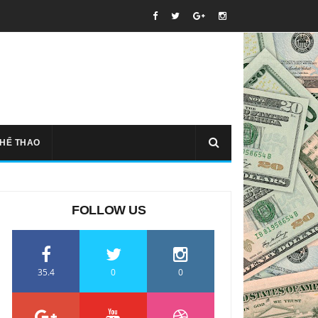
THỂ THAO
FOLLOW US
35.4
0
0