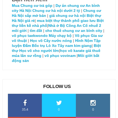
Mua Chung cư trả góp
|
Dự án chung cư An bình
city Hà Nội
Chung cư hà nội dưới 2 tỷ
|
Chung cư
Hà Nội sắp mở bán
|
giá chung cư hà nội
Biệt thự
Hà Nội giá rẻ
|
mua biệt thự thành phố giao lưu
Biệt
thự liền kề nhà phố
|
Nhà ở Bộ Công An Cổ nhuế 2
môi giới
|
tìm đất
|
cho thuê chung cư an bình city
|
võ phục taekwondo
Máy chạy bộ
|
Võ phục
Gia sư
võ thuật
|
Học võ
Cây nước nóng
|
Hình Nộm Tập
luyện Đấm Bốc trụ Lò Xo
Tây nam kim giang
|
Biệt
thự
Học võ cho người lớn
|
học võ karate
giá thuê
múa lân sư rồng
|
võ phục vovinam
|
Môi giới bất
động sản
FOLLOW US
35.4
0
0