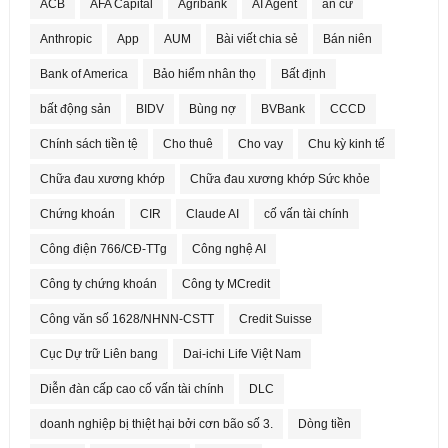
ACB
AFA Capital
Agribank
AI Agent
an cư
Anthropic
App
AUM
Bài viết chia sẻ
Bán niên
Bank of America
Bảo hiểm nhân thọ
Bất định
bất động sản
BIDV
Bùng nợ
BVBank
CCCD
Chính sách tiền tệ
Cho thuê
Cho vay
Chu kỳ kinh tế
Chữa đau xương khớp
Chữa đau xương khớp Sức khỏe
Chứng khoán
CIR
Claude AI
cố vấn tài chính
Công điện 766/CĐ-TTg
Công nghệ AI
Công ty chứng khoán
Công ty MCredit
Công văn số 1628/NHNN-CSTT
Credit Suisse
Cục Dự trữ Liên bang
Dai-ichi Life Việt Nam
Diễn đàn cấp cao cố vấn tài chính
DLC
doanh nghiệp bị thiệt hại bởi cơn bão số 3.
Dòng tiền