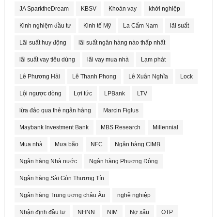
JA SparktheDream
KBSV
Khoản vay
khởi nghiệp
Kinh nghiệm đầu tư
Kinh tế Mỹ
La Cẩm Nam
lãi suất
Lãi suất huy động
lãi suất ngân hàng nào thấp nhất
lãi suất vay tiêu dùng
lãi vay mua nhà
Lạm phát
Lê Phương Hải
Lê Thanh Phong
Lê Xuân Nghĩa
Lock
Lội ngược dòng
Lợi tức
LPBank
LTV
lừa đảo qua thẻ ngân hàng
Marcin Figlus
Maybank Investment Bank
MBS Research
Millennial
Mua nhà
Mưa bão
NFC
Ngân hàng CIMB
Ngân hàng Nhà nước
Ngân hàng Phương Đông
Ngân hàng Sài Gòn Thương Tín
Ngân hàng Trung ương châu Âu
nghề nghiệp
Nhận định đầu tư
NHNN
NIM
Nợ xấu
OTP