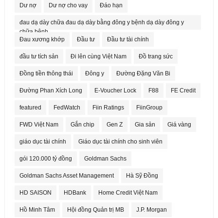
Dư nợ
Dư nợ cho vay
Đáo hạn
đau dạ dày chữa đau dạ dày bằng đông y bệnh dạ dày đông y
chữa bệnh
Đau xương khớp
Đầu tư
Đầu tư tài chính
đầu tư tích sản
Đi lên cùng Việt Nam
Đồ trang sức
Đồng tiền thông thái
Đông y
Đường Đặng Văn Bi
Đường Phan Xích Long
E-Voucher Lock
F88
FE Credit
featured
FedWatch
Fiin Ratings
FiinGroup
FWD Việt Nam
Gắn chip
Gen Z
Gia sản
Giá vàng
giáo dục tài chính
Giáo dục tài chính cho sinh viên
gói 120.000 tỷ đồng
Goldman Sachs
Goldman Sachs Asset Management
Hà Sỹ Đồng
HD SAISON
HDBank
Home Credit Việt Nam
Hồ Minh Tâm
Hội đồng Quản trị MB
J.P. Morgan