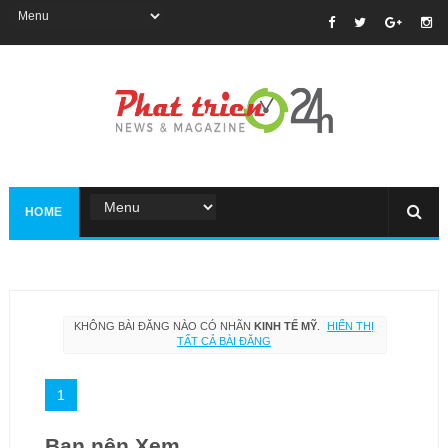
HOME
KHÔNG BÀI ĐĂNG NÀO CÓ NHÃN
KINH TẾ MỸ
.
HIỂN THỊ
TẤT CẢ BÀI ĐĂNG
1
Bạn nên Xem