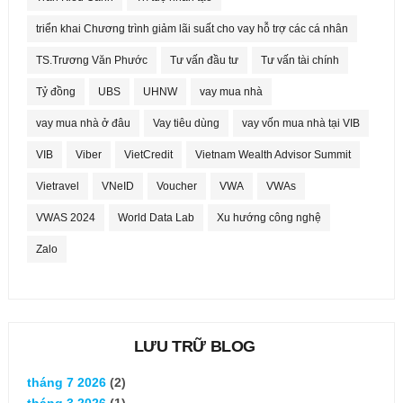
triển khai Chương trình giảm lãi suất cho vay hỗ trợ các cá nhân
TS.Trương Văn Phước
Tư vấn đầu tư
Tư vấn tài chính
Tỷ đồng
UBS
UHNW
vay mua nhà
vay mua nhà ở đâu
Vay tiêu dùng
vay vốn mua nhà tại VIB
VIB
Viber
VietCredit
Vietnam Wealth Advisor Summit
Vietravel
VNeID
Voucher
VWA
VWAs
VWAS 2024
World Data Lab
Xu hướng công nghệ
Zalo
LƯU TRỮ BLOG
tháng 7 2026
(2)
tháng 3 2026
(1)