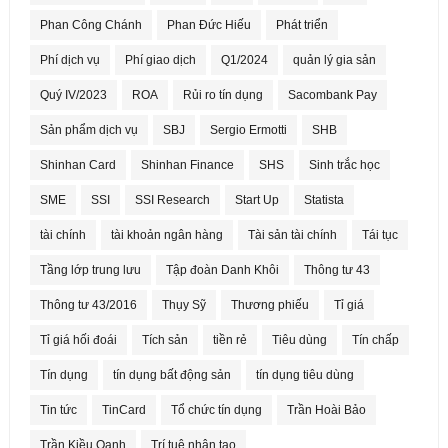
Phan Công Chánh
Phan Đức Hiếu
Phát triển
Phí dịch vụ
Phí giao dịch
Q1/2024
quản lý gia sản
Quý IV/2023
ROA
Rủi ro tín dụng
Sacombank Pay
Sản phẩm dịch vụ
SBJ
Sergio Ermotti
SHB
Shinhan Card
Shinhan Finance
SHS
Sinh trắc học
SME
SSI
SSI Research
Start Up
Statista
tài chính
tài khoản ngân hàng
Tài sản tài chính
Tái tục
Tầng lớp trung lưu
Tập đoàn Danh Khôi
Thông tư 43
Thông tư 43/2016
Thụy Sỹ
Thương phiếu
Tỉ giá
Tỉ giá hối đoái
Tích sản
tiền rẻ
Tiêu dùng
Tín chấp
Tín dụng
tín dụng bất động sản
tín dụng tiêu dùng
Tin tức
TinCard
Tổ chức tín dụng
Trần Hoài Bảo
Trần Kiều Oanh
Trí tuệ nhân tạo