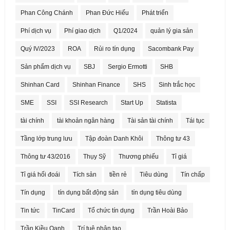
Phan Công Chánh
Phan Đức Hiếu
Phát triển
Phí dịch vụ
Phí giao dịch
Q1/2024
quản lý gia sản
Quý IV/2023
ROA
Rủi ro tín dụng
Sacombank Pay
Sản phẩm dịch vụ
SBJ
Sergio Ermotti
SHB
Shinhan Card
Shinhan Finance
SHS
Sinh trắc học
SME
SSI
SSI Research
Start Up
Statista
tài chính
tài khoản ngân hàng
Tài sản tài chính
Tái tục
Tầng lớp trung lưu
Tập đoàn Danh Khôi
Thông tư 43
Thông tư 43/2016
Thụy Sỹ
Thương phiếu
Tỉ giá
Tỉ giá hối đoái
Tích sản
tiền rẻ
Tiêu dùng
Tín chấp
Tín dụng
tín dụng bất động sản
tín dụng tiêu dùng
Tin tức
TinCard
Tổ chức tín dụng
Trần Hoài Bảo
Trần Kiều Oanh
Trí tuệ nhân tạo