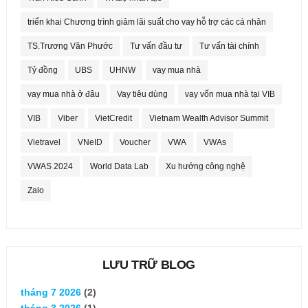
triển khai Chương trình giảm lãi suất cho vay hỗ trợ các cá nhân
TS.Trương Văn Phước
Tư vấn đầu tư
Tư vấn tài chính
Tỷ đồng
UBS
UHNW
vay mua nhà
vay mua nhà ở đâu
Vay tiêu dùng
vay vốn mua nhà tại VIB
VIB
Viber
VietCredit
Vietnam Wealth Advisor Summit
Vietravel
VNeID
Voucher
VWA
VWAs
VWAS 2024
World Data Lab
Xu hướng công nghệ
Zalo
LƯU TRỮ BLOG
tháng 7 2026
(2)
tháng 3 2026
(1)