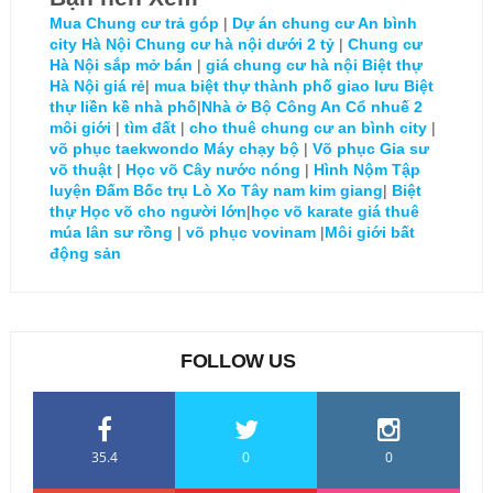
Mua Chung cư trả góp
|
Dự án chung cư An bình
city Hà Nội
Chung cư hà nội dưới 2 tỷ
|
Chung cư
Hà Nội sắp mở bán
|
giá chung cư hà nội
Biệt thự
Hà Nội giá rẻ
|
mua biệt thự thành phố giao lưu
Biệt
thự liền kề nhà phố
|
Nhà ở Bộ Công An Cổ nhuế 2
môi giới
|
tìm đất
|
cho thuê chung cư an bình city
|
võ phục taekwondo
Máy chạy bộ
|
Võ phục
Gia sư
võ thuật
|
Học võ
Cây nước nóng
|
Hình Nộm Tập
luyện Đấm Bốc trụ Lò Xo
Tây nam kim giang
|
Biệt
thự
Học võ cho người lớn
|
học võ karate
giá thuê
múa lân sư rồng
|
võ phục vovinam
|
Môi giới bất
động sản
FOLLOW US
35.4
0
0