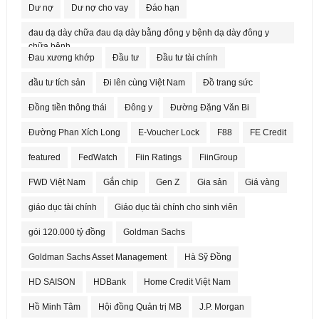
Dư nợ
Dư nợ cho vay
Đáo hạn
đau dạ dày chữa đau dạ dày bằng đông y bệnh dạ dày đông y
chữa bệnh
Đau xương khớp
Đầu tư
Đầu tư tài chính
đầu tư tích sản
Đi lên cùng Việt Nam
Đồ trang sức
Đồng tiền thông thái
Đông y
Đường Đặng Văn Bi
Đường Phan Xích Long
E-Voucher Lock
F88
FE Credit
featured
FedWatch
Fiin Ratings
FiinGroup
FWD Việt Nam
Gắn chip
Gen Z
Gia sản
Giá vàng
giáo dục tài chính
Giáo dục tài chính cho sinh viên
gói 120.000 tỷ đồng
Goldman Sachs
Goldman Sachs Asset Management
Hà Sỹ Đồng
HD SAISON
HDBank
Home Credit Việt Nam
Hồ Minh Tâm
Hội đồng Quản trị MB
J.P. Morgan