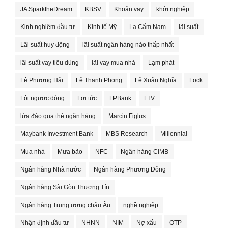
JA SparktheDream
KBSV
Khoản vay
khởi nghiệp
Kinh nghiệm đầu tư
Kinh tế Mỹ
La Cẩm Nam
lãi suất
Lãi suất huy động
lãi suất ngân hàng nào thấp nhất
lãi suất vay tiêu dùng
lãi vay mua nhà
Lạm phát
Lê Phương Hải
Lê Thanh Phong
Lê Xuân Nghĩa
Lock
Lội ngược dòng
Lợi tức
LPBank
LTV
lừa đảo qua thẻ ngân hàng
Marcin Figlus
Maybank Investment Bank
MBS Research
Millennial
Mua nhà
Mưa bão
NFC
Ngân hàng CIMB
Ngân hàng Nhà nước
Ngân hàng Phương Đông
Ngân hàng Sài Gòn Thương Tín
Ngân hàng Trung ương châu Âu
nghề nghiệp
Nhận định đầu tư
NHNN
NIM
Nợ xấu
OTP