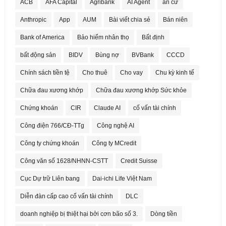
ACB
AFA Capital
Agribank
AI Agent
an cư
Anthropic
App
AUM
Bài viết chia sẻ
Bán niên
Bank of America
Bảo hiểm nhân thọ
Bất định
bất động sản
BIDV
Bùng nợ
BVBank
CCCD
Chính sách tiền tệ
Cho thuê
Cho vay
Chu kỳ kinh tế
Chữa đau xương khớp
Chữa đau xương khớp Sức khỏe
Chứng khoán
CIR
Claude AI
cố vấn tài chính
Công điện 766/CĐ-TTg
Công nghệ AI
Công ty chứng khoán
Công ty MCredit
Công văn số 1628/NHNN-CSTT
Credit Suisse
Cục Dự trữ Liên bang
Dai-ichi Life Việt Nam
Diễn đàn cấp cao cố vấn tài chính
DLC
doanh nghiệp bị thiệt hại bởi cơn bão số 3.
Dòng tiền