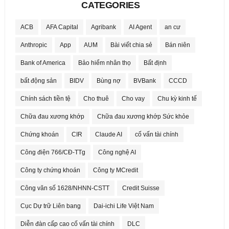
CATEGORIES
ACB
AFA Capital
Agribank
AI Agent
an cư
Anthropic
App
AUM
Bài viết chia sẻ
Bán niên
Bank of America
Bảo hiểm nhân thọ
Bất định
bất động sản
BIDV
Bùng nợ
BVBank
CCCD
Chính sách tiền tệ
Cho thuê
Cho vay
Chu kỳ kinh tế
Chữa đau xương khớp
Chữa đau xương khớp Sức khỏe
Chứng khoán
CIR
Claude AI
cố vấn tài chính
Công điện 766/CĐ-TTg
Công nghệ AI
Công ty chứng khoán
Công ty MCredit
Công văn số 1628/NHNN-CSTT
Credit Suisse
Cục Dự trữ Liên bang
Dai-ichi Life Việt Nam
Diễn đàn cấp cao cố vấn tài chính
DLC