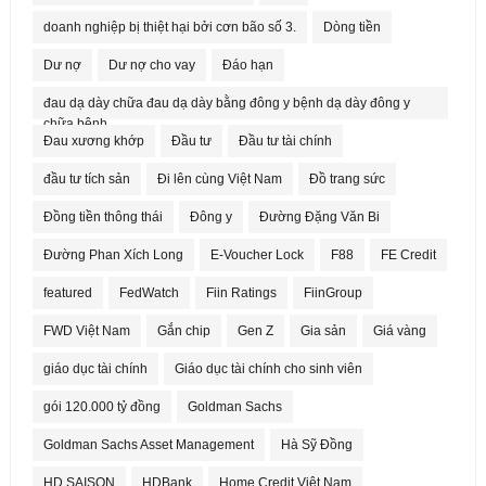
doanh nghiệp bị thiệt hại bởi cơn bão số 3.
Dòng tiền
Dư nợ
Dư nợ cho vay
Đáo hạn
đau dạ dày chữa đau dạ dày bằng đông y bệnh dạ dày đông y
chữa bệnh
Đau xương khớp
Đầu tư
Đầu tư tài chính
đầu tư tích sản
Đi lên cùng Việt Nam
Đồ trang sức
Đồng tiền thông thái
Đông y
Đường Đặng Văn Bi
Đường Phan Xích Long
E-Voucher Lock
F88
FE Credit
featured
FedWatch
Fiin Ratings
FiinGroup
FWD Việt Nam
Gắn chip
Gen Z
Gia sản
Giá vàng
giáo dục tài chính
Giáo dục tài chính cho sinh viên
gói 120.000 tỷ đồng
Goldman Sachs
Goldman Sachs Asset Management
Hà Sỹ Đồng
HD SAISON
HDBank
Home Credit Việt Nam