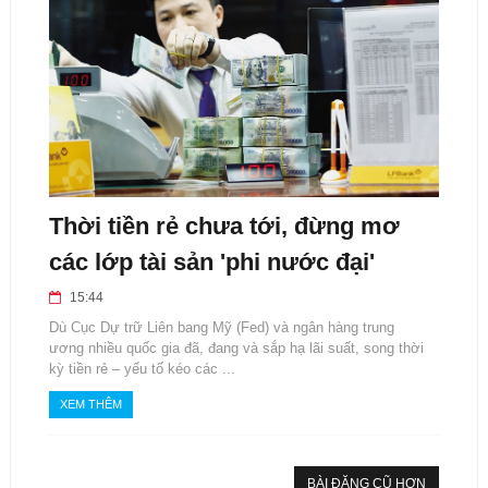
Thời tiền rẻ chưa tới, đừng mơ
các lớp tài sản 'phi nước đại'
15:44
Dù Cục Dự trữ Liên bang Mỹ (Fed) và ngân hàng trung
ương nhiều quốc gia đã, đang và sắp hạ lãi suất, song thời
kỳ tiền rẻ – yếu tố kéo các ...
XEM THÊM
BÀI ĐĂNG CŨ HƠN