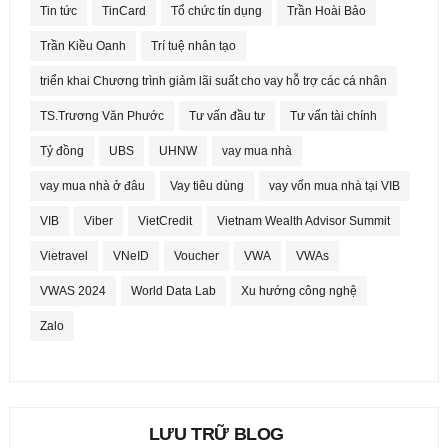
Tin tức
TinCard
Tổ chức tín dụng
Trần Hoài Bảo
Trần Kiều Oanh
Trí tuệ nhân tạo
triển khai Chương trình giảm lãi suất cho vay hỗ trợ các cá nhân
TS.Trương Văn Phước
Tư vấn đầu tư
Tư vấn tài chính
Tỷ đồng
UBS
UHNW
vay mua nhà
vay mua nhà ở đâu
Vay tiêu dùng
vay vốn mua nhà tại VIB
VIB
Viber
VietCredit
Vietnam Wealth Advisor Summit
Vietravel
VNeID
Voucher
VWA
VWAs
VWAS 2024
World Data Lab
Xu hướng công nghệ
Zalo
LƯU TRỮ BLOG