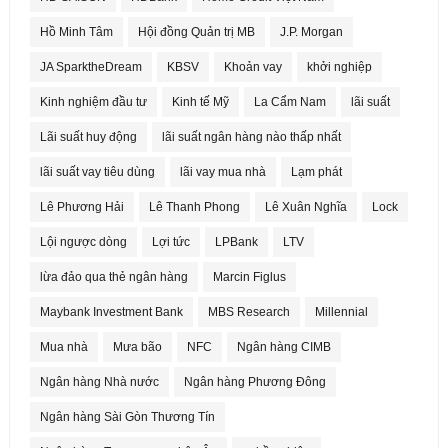
Hồ Minh Tâm
Hội đồng Quản trị MB
J.P. Morgan
JA SparktheDream
KBSV
Khoản vay
khởi nghiệp
Kinh nghiệm đầu tư
Kinh tế Mỹ
La Cẩm Nam
lãi suất
Lãi suất huy động
lãi suất ngân hàng nào thấp nhất
lãi suất vay tiêu dùng
lãi vay mua nhà
Lạm phát
Lê Phương Hải
Lê Thanh Phong
Lê Xuân Nghĩa
Lock
Lội ngược dòng
Lợi tức
LPBank
LTV
lừa đảo qua thẻ ngân hàng
Marcin Figlus
Maybank Investment Bank
MBS Research
Millennial
Mua nhà
Mưa bão
NFC
Ngân hàng CIMB
Ngân hàng Nhà nước
Ngân hàng Phương Đông
Ngân hàng Sài Gòn Thương Tín