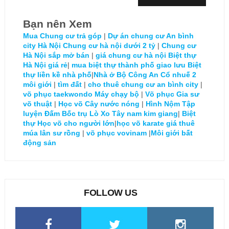
Bạn nên Xem
Mua Chung cư trả góp
|
Dự án chung cư An bình
city Hà Nội
Chung cư hà nội dưới 2 tỷ
|
Chung cư
Hà Nội sắp mở bán
|
giá chung cư hà nội
Biệt thự
Hà Nội giá rẻ
|
mua biệt thự thành phố giao lưu
Biệt
thự liền kề nhà phố
|
Nhà ở Bộ Công An Cổ nhuế 2
môi giới
|
tìm đất
|
cho thuê chung cư an bình city
|
võ phục taekwondo
Máy chạy bộ
|
Võ phục
Gia sư
võ thuật
|
Học võ
Cây nước nóng
|
Hình Nộm Tập
luyện Đấm Bốc trụ Lò Xo
Tây nam kim giang
|
Biệt
thự
Học võ cho người lớn
|
học võ karate
giá thuê
múa lân sư rồng
|
võ phục vovinam
|
Môi giới bất
động sản
FOLLOW US