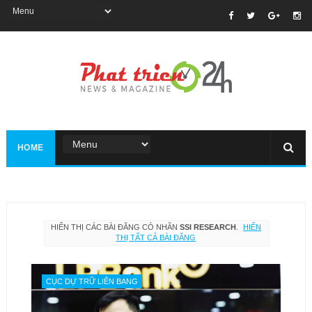
HOME
HIỂN THỊ CÁC BÀI ĐĂNG CÓ NHÃN
SSI RESEARCH
.
HIỂN
THỊ TẤT CẢ BÀI ĐĂNG
CỤC DỰ TRỮ LIÊN BANG