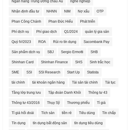
Ngân hàng Trung ương châu Âu
nghề nghiệp
Nhận định đầu tư
NHNN
NIM
Nợ xấu
OTP
Phan Công Chánh
Phan Đức Hiếu
Phát triển
Phí dịch vụ
Phí giao dịch
Q1/2024
quản lý gia sản
Quý IV/2023
ROA
Rủi ro tín dụng
Sacombank Pay
Sản phẩm dịch vụ
SBJ
Sergio Ermotti
SHB
Shinhan Card
Shinhan Finance
SHS
Sinh trắc học
SME
SSI
SSI Research
Start Up
Statista
tài chính
tài khoản ngân hàng
Tài sản tài chính
Tái tục
Tầng lớp trung lưu
Tập đoàn Danh Khôi
Thông tư 43
Thông tư 43/2016
Thụy Sỹ
Thương phiếu
Tỉ giá
Tỉ giá hối đoái
Tích sản
tiền rẻ
Tiêu dùng
Tín chấp
Tín dụng
tín dụng bất động sản
tín dụng tiêu dùng