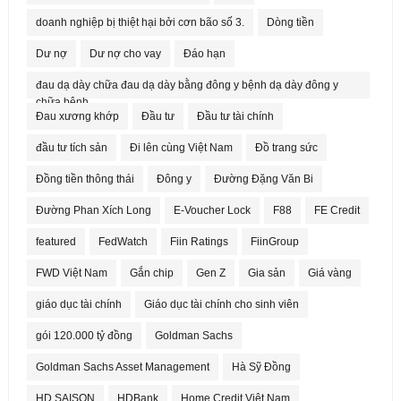
doanh nghiệp bị thiệt hại bởi cơn bão số 3.
Dòng tiền
Dư nợ
Dư nợ cho vay
Đáo hạn
đau dạ dày chữa đau dạ dày bằng đông y bệnh dạ dày đông y
chữa bệnh
Đau xương khớp
Đầu tư
Đầu tư tài chính
đầu tư tích sản
Đi lên cùng Việt Nam
Đồ trang sức
Đồng tiền thông thái
Đông y
Đường Đặng Văn Bi
Đường Phan Xích Long
E-Voucher Lock
F88
FE Credit
featured
FedWatch
Fiin Ratings
FiinGroup
FWD Việt Nam
Gắn chip
Gen Z
Gia sản
Giá vàng
giáo dục tài chính
Giáo dục tài chính cho sinh viên
gói 120.000 tỷ đồng
Goldman Sachs
Goldman Sachs Asset Management
Hà Sỹ Đồng
HD SAISON
HDBank
Home Credit Việt Nam