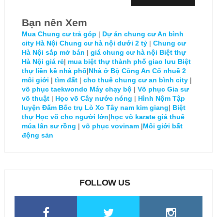
Bạn nên Xem
Mua Chung cư trả góp
|
Dự án chung cư An bình
city Hà Nội
Chung cư hà nội dưới 2 tỷ
|
Chung cư
Hà Nội sắp mở bán
|
giá chung cư hà nội
Biệt thự
Hà Nội giá rẻ
|
mua biệt thự thành phố giao lưu
Biệt
thự liền kề nhà phố
|
Nhà ở Bộ Công An Cổ nhuế 2
môi giới
|
tìm đất
|
cho thuê chung cư an bình city
|
võ phục taekwondo
Máy chạy bộ
|
Võ phục
Gia sư
võ thuật
|
Học võ
Cây nước nóng
|
Hình Nộm Tập
luyện Đấm Bốc trụ Lò Xo
Tây nam kim giang
|
Biệt
thự
Học võ cho người lớn
|
học võ karate
giá thuê
múa lân sư rồng
|
võ phục vovinam
|
Môi giới bất
động sản
FOLLOW US