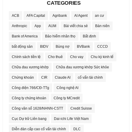
CATEGORIES
ACB
AFA Capital
Agribank
AI Agent
an cư
Anthropic
App
AUM
Bài viết chia sẻ
Bán niên
Bank of America
Bảo hiểm nhân thọ
Bất định
bất động sản
BIDV
Bùng nợ
BVBank
CCCD
Chính sách tiền tệ
Cho thuê
Cho vay
Chu kỳ kinh tế
Chữa đau xương khớp
Chữa đau xương khớp Sức khỏe
Chứng khoán
CIR
Claude AI
cố vấn tài chính
Công điện 766/CĐ-TTg
Công nghệ AI
Công ty chứng khoán
Công ty MCredit
Công văn số 1628/NHNN-CSTT
Credit Suisse
Cục Dự trữ Liên bang
Dai-ichi Life Việt Nam
Diễn đàn cấp cao cố vấn tài chính
DLC