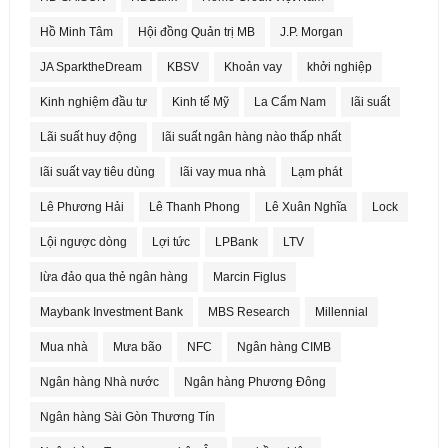
Hồ Minh Tâm
Hội đồng Quản trị MB
J.P. Morgan
JA SparktheDream
KBSV
Khoản vay
khởi nghiệp
Kinh nghiệm đầu tư
Kinh tế Mỹ
La Cẩm Nam
lãi suất
Lãi suất huy động
lãi suất ngân hàng nào thấp nhất
lãi suất vay tiêu dùng
lãi vay mua nhà
Lạm phát
Lê Phương Hải
Lê Thanh Phong
Lê Xuân Nghĩa
Lock
Lội ngược dòng
Lợi tức
LPBank
LTV
lừa đảo qua thẻ ngân hàng
Marcin Figlus
Maybank Investment Bank
MBS Research
Millennial
Mua nhà
Mưa bão
NFC
Ngân hàng CIMB
Ngân hàng Nhà nước
Ngân hàng Phương Đông
Ngân hàng Sài Gòn Thương Tín