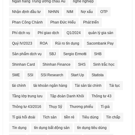
Ngân hàng Trung ương châu Âu
nghề nghiệp
Nhận định đầu tư
NHNN
NIM
Nợ xấu
OTP
Phan Công Chánh
Phan Đức Hiếu
Phát triển
Phí dịch vụ
Phí giao dịch
Q1/2024
quản lý gia sản
Quý IV/2023
ROA
Rủi ro tín dụng
Sacombank Pay
Sản phẩm dịch vụ
SBJ
Sergio Ermotti
SHB
Shinhan Card
Shinhan Finance
SHS
Sinh trắc học
SME
SSI
SSI Research
Start Up
Statista
tài chính
tài khoản ngân hàng
Tài sản tài chính
Tái tục
Tầng lớp trung lưu
Tập đoàn Danh Khôi
Thông tư 43
Thông tư 43/2016
Thụy Sỹ
Thương phiếu
Tỉ giá
Tỉ giá hối đoái
Tích sản
tiền rẻ
Tiêu dùng
Tín chấp
Tín dụng
tín dụng bất động sản
tín dụng tiêu dùng