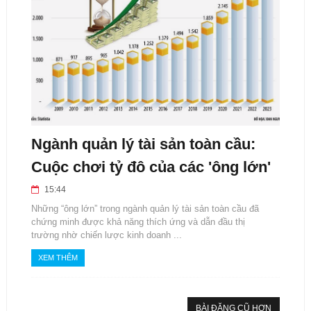
Ngành quản lý tài sản toàn cầu:
Cuộc chơi tỷ đô của các 'ông lớn'
15:44
Những “ông lớn” trong ngành quản lý tài sản toàn cầu đã
chứng minh được khả năng thích ứng và dẫn đầu thị
trường nhờ chiến lược kinh doanh ...
XEM THÊM
BÀI ĐĂNG CŨ HƠN