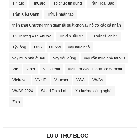
Tin tức
TinCard
Tổ chức tín dụng
Trần Hoài Bảo
Trần Kiều Oanh
Trí tuệ nhân tạo
triển khai Chương trình giảm lãi suất cho vay hỗ trợ các cá nhân
TS.Trương Văn Phước
Tư vấn đầu tư
Tư vấn tài chính
Tỷ đồng
UBS
UHNW
vay mua nhà
vay mua nhà ở đâu
Vay tiêu dùng
vay vốn mua nhà tại VIB
VIB
Viber
VietCredit
Vietnam Wealth Advisor Summit
Vietravel
VNeID
Voucher
VWA
VWAs
VWAS 2024
World Data Lab
Xu hướng công nghệ
Zalo
LƯU TRỮ BLOG