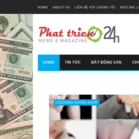
HOME
ABOUT US
LIÊN HỆ VỚI CHÚNG TÔI
HOTLINE | 
HOME
TIN TỨC
BẤT ĐỘNG SẢN
CH
CHỮA ĐAU XƯƠNG KHỚP