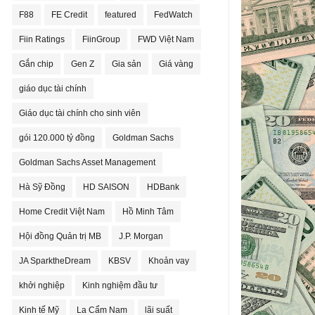
F88
FE Credit
featured
FedWatch
Fiin Ratings
FiinGroup
FWD Việt Nam
Gắn chip
Gen Z
Gia sản
Giá vàng
giáo dục tài chính
Giáo dục tài chính cho sinh viên
gói 120.000 tỷ đồng
Goldman Sachs
Goldman Sachs Asset Management
Hà Sỹ Đồng
HD SAISON
HDBank
Home Credit Việt Nam
Hồ Minh Tâm
Hội đồng Quản trị MB
J.P. Morgan
JA SparktheDream
KBSV
Khoản vay
khởi nghiệp
Kinh nghiệm đầu tư
Kinh tế Mỹ
La Cẩm Nam
lãi suất