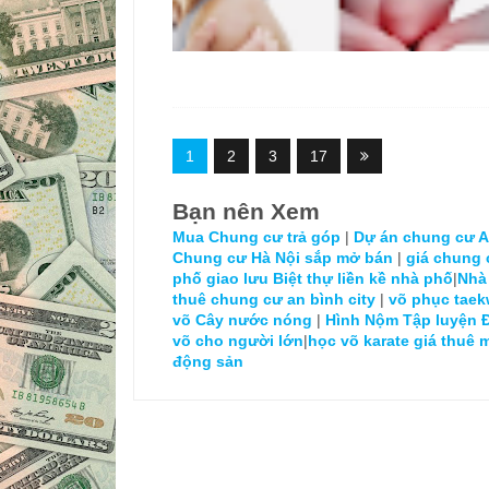
1
2
3
17
Bạn nên Xem
Mua Chung cư trả góp
|
Dự án chung cư An
Chung cư Hà Nội sắp mở bán
|
giá chung 
phố giao lưu
Biệt thự liền kề nhà phố
|
Nhà
thuê chung cư an bình city
|
võ phục tae
võ
Cây nước nóng
|
Hình Nộm Tập luyện 
võ cho người lớn
|
học võ karate
giá thuê 
động sản