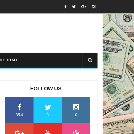
THỂ THAO
FOLLOW US
35.4
0
0