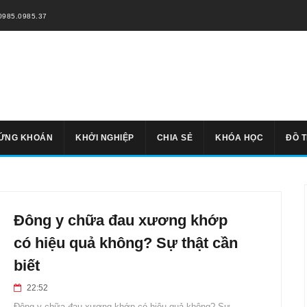
0985.0985.37
ỨNG KHOÁN
KHỞI NGHIỆP
CHIA SẺ
KHÓA HỌC
ĐỒ 
Đông y chữa đau xương khớp
có hiệu quả không? Sự thật cần
biết
22:52
Đông y chữa đau xương khớp có hiệu quả không? Sự