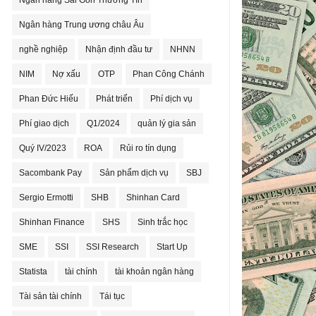
Ngân hàng Sài Gòn Thương Tín
Ngân hàng Trung ương châu Âu
nghề nghiệp
Nhận định đầu tư
NHNN
NIM
Nợ xấu
OTP
Phan Công Chánh
Phan Đức Hiếu
Phát triển
Phí dịch vụ
Phí giao dịch
Q1/2024
quản lý gia sản
Quý IV/2023
ROA
Rủi ro tín dụng
Sacombank Pay
Sản phẩm dịch vụ
SBJ
Sergio Ermotti
SHB
Shinhan Card
Shinhan Finance
SHS
Sinh trắc học
SME
SSI
SSI Research
Start Up
Statista
tài chính
tài khoản ngân hàng
Tài sản tài chính
Tái tục