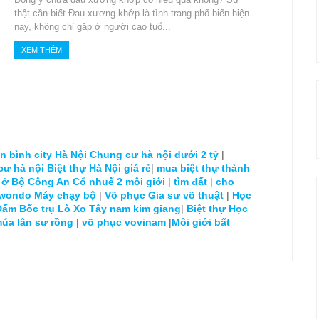
thật cần biết Đau xương khớp là tình trạng phổ biến hiện
nay, không chỉ gặp ở người cao tuổ...
XEM THÊM
 bình city Hà Nội
Chung cư hà nội dưới 2 tỷ
|
cư hà nội
Biệt thự Hà Nội giá rẻ
|
mua biệt thự thành
 ở Bộ Công An Cổ nhuế 2
môi giới
|
tìm đất
|
cho
kwondo
Máy chạy bộ
|
Võ phục
Gia sư võ thuật
|
Học
Đấm Bốc trụ Lò Xo
Tây nam kim giang
|
Biệt thự
Học
múa lân sư rồng
|
võ phục vovinam
|
Môi giới bất