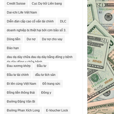
Credit Suisse
Cục Dự trữ Liên bang
Dai-ichi Life Việt Nam
Diễn đàn cấp cao cố vấn tài chính
DLC
doanh nghiệp bị thiệt hại bởi cơn bão số 3.
Dòng tiền
Dư nợ
Dư nợ cho vay
Đáo hạn
đau dạ dày chữa đau dạ dày bằng đông y bệnh
dạ dày đông y chữa bệnh
Đau xương khớp
Đầu tư
Đầu tư tài chính
đầu tư tích sản
Đi lên cùng Việt Nam
Đồ trang sức
Đồng tiền thông thái
Đông y
Đường Đặng Văn Bi
Đường Phan Xích Long
E-Voucher Lock