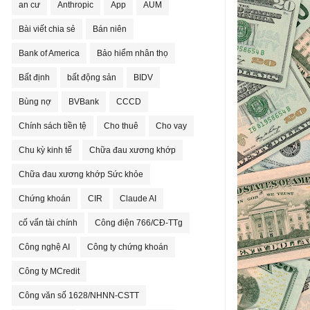
an cư
Anthropic
App
AUM
Bài viết chia sẻ
Bán niên
Bank of America
Bảo hiểm nhân thọ
Bất định
bất động sản
BIDV
Bùng nợ
BVBank
CCCD
Chính sách tiền tệ
Cho thuê
Cho vay
Chu kỳ kinh tế
Chữa đau xương khớp
Chữa đau xương khớp Sức khỏe
Chứng khoán
CIR
Claude AI
cố vấn tài chính
Công điện 766/CĐ-TTg
Công nghệ AI
Công ty chứng khoán
Công ty MCredit
Công văn số 1628/NHNN-CSTT