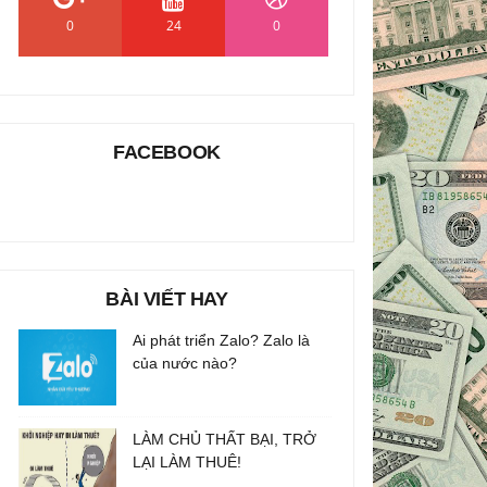
0
24
0
FACEBOOK
BÀI VIẾT HAY
Ai phát triển Zalo? Zalo là
của nước nào?
LÀM CHỦ THẤT BẠI, TRỞ
LẠI LÀM THUÊ!