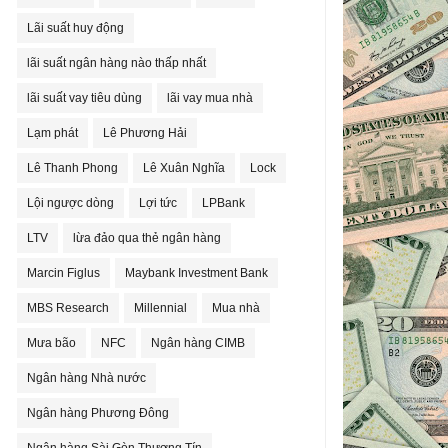
Lãi suất huy động
lãi suất ngân hàng nào thấp nhất
lãi suất vay tiêu dùng
lãi vay mua nhà
Lạm phát
Lê Phương Hải
Lê Thanh Phong
Lê Xuân Nghĩa
Lock
Lội ngược dòng
Lợi tức
LPBank
LTV
lừa đảo qua thẻ ngân hàng
Marcin Figlus
Maybank Investment Bank
MBS Research
Millennial
Mua nhà
Mưa bão
NFC
Ngân hàng CIMB
Ngân hàng Nhà nước
Ngân hàng Phương Đông