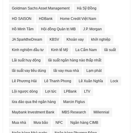
Goldman Sachs Asset Management
Hà Sỹ Đồng
HD SAISON
HDBank
Home Credit Việt Nam
Hồ Minh Tâm
Hội đồng Quản trị MB
J.P. Morgan
JA SparktheDream
KBSV
Khoản vay
khởi nghiệp
Kinh nghiệm đầu tư
Kinh tế Mỹ
La Cẩm Nam
lãi suất
Lãi suất huy động
lãi suất ngân hàng nào thấp nhất
lãi suất vay tiêu dùng
lãi vay mua nhà
Lạm phát
Lê Phương Hải
Lê Thanh Phong
Lê Xuân Nghĩa
Lock
Lội ngược dòng
Lợi tức
LPBank
LTV
lừa đảo qua thẻ ngân hàng
Marcin Figlus
Maybank Investment Bank
MBS Research
Millennial
Mua nhà
Mưa bão
NFC
Ngân hàng CIMB