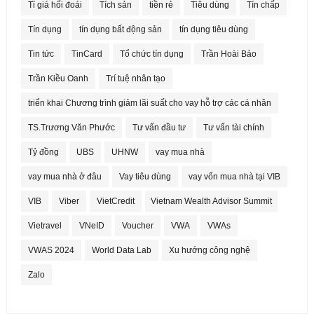
Tỉ giá hối đoái
Tích sản
tiền rẻ
Tiêu dùng
Tín chấp
Tín dụng
tín dụng bất động sản
tín dụng tiêu dùng
Tin tức
TinCard
Tổ chức tín dụng
Trần Hoài Bảo
Trần Kiều Oanh
Trí tuệ nhân tạo
triển khai Chương trình giảm lãi suất cho vay hỗ trợ các cá nhân
TS.Trương Văn Phước
Tư vấn đầu tư
Tư vấn tài chính
Tỷ đồng
UBS
UHNW
vay mua nhà
vay mua nhà ở đâu
Vay tiêu dùng
vay vốn mua nhà tại VIB
VIB
Viber
VietCredit
Vietnam Wealth Advisor Summit
Vietravel
VNeID
Voucher
VWA
VWAs
VWAS 2024
World Data Lab
Xu hướng công nghệ
Zalo