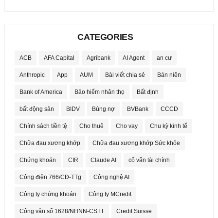
CATEGORIES
ACB
AFA Capital
Agribank
AI Agent
an cư
Anthropic
App
AUM
Bài viết chia sẻ
Bán niên
Bank of America
Bảo hiểm nhân thọ
Bất định
bất động sản
BIDV
Bùng nợ
BVBank
CCCD
Chính sách tiền tệ
Cho thuê
Cho vay
Chu kỳ kinh tế
Chữa đau xương khớp
Chữa đau xương khớp Sức khỏe
Chứng khoán
CIR
Claude AI
cố vấn tài chính
Công điện 766/CĐ-TTg
Công nghệ AI
Công ty chứng khoán
Công ty MCredit
Công văn số 1628/NHNN-CSTT
Credit Suisse