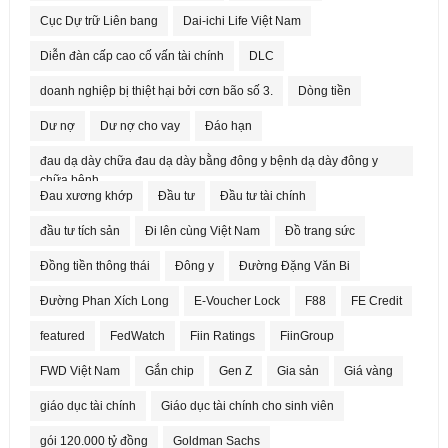
Cục Dự trữ Liên bang
Dai-ichi Life Việt Nam
Diễn đàn cấp cao cố vấn tài chính
DLC
doanh nghiệp bị thiệt hại bởi cơn bão số 3.
Dòng tiền
Dư nợ
Dư nợ cho vay
Đáo hạn
đau dạ dày chữa đau dạ dày bằng đông y bệnh dạ dày đông y
chữa bệnh
Đau xương khớp
Đầu tư
Đầu tư tài chính
đầu tư tích sản
Đi lên cùng Việt Nam
Đồ trang sức
Đồng tiền thông thái
Đông y
Đường Đặng Văn Bi
Đường Phan Xích Long
E-Voucher Lock
F88
FE Credit
featured
FedWatch
Fiin Ratings
FiinGroup
FWD Việt Nam
Gắn chip
Gen Z
Gia sản
Giá vàng
giáo dục tài chính
Giáo dục tài chính cho sinh viên
gói 120.000 tỷ đồng
Goldman Sachs