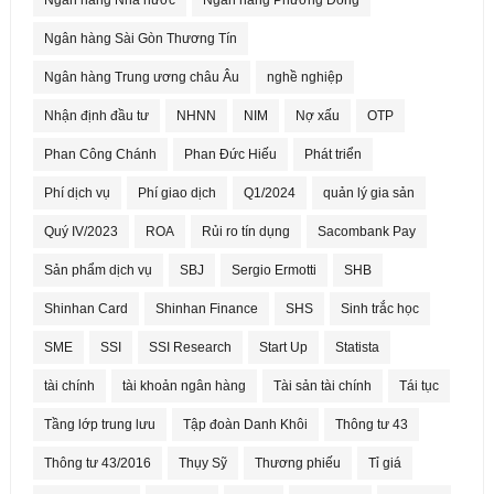
Ngân hàng Nhà nước
Ngân hàng Phương Đông
Ngân hàng Sài Gòn Thương Tín
Ngân hàng Trung ương châu Âu
nghề nghiệp
Nhận định đầu tư
NHNN
NIM
Nợ xấu
OTP
Phan Công Chánh
Phan Đức Hiếu
Phát triển
Phí dịch vụ
Phí giao dịch
Q1/2024
quản lý gia sản
Quý IV/2023
ROA
Rủi ro tín dụng
Sacombank Pay
Sản phẩm dịch vụ
SBJ
Sergio Ermotti
SHB
Shinhan Card
Shinhan Finance
SHS
Sinh trắc học
SME
SSI
SSI Research
Start Up
Statista
tài chính
tài khoản ngân hàng
Tài sản tài chính
Tái tục
Tầng lớp trung lưu
Tập đoàn Danh Khôi
Thông tư 43
Thông tư 43/2016
Thụy Sỹ
Thương phiếu
Tỉ giá