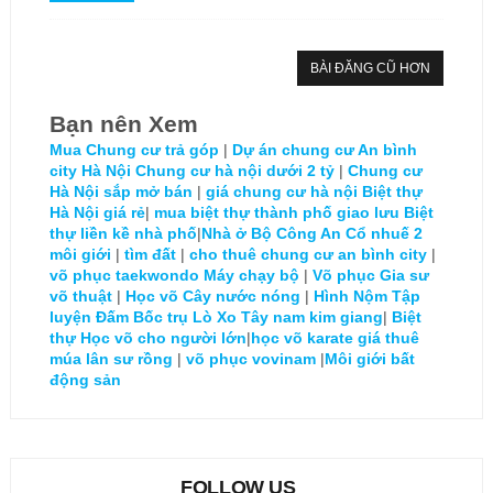
BÀI ĐĂNG CŨ HƠN
Bạn nên Xem
Mua Chung cư trả góp
|
Dự án chung cư An bình
city Hà Nội
Chung cư hà nội dưới 2 tỷ
|
Chung cư
Hà Nội sắp mở bán
|
giá chung cư hà nội
Biệt thự
Hà Nội giá rẻ
|
mua biệt thự thành phố giao lưu
Biệt
thự liền kề nhà phố
|
Nhà ở Bộ Công An Cổ nhuế 2
môi giới
|
tìm đất
|
cho thuê chung cư an bình city
|
võ phục taekwondo
Máy chạy bộ
|
Võ phục
Gia sư
võ thuật
|
Học võ
Cây nước nóng
|
Hình Nộm Tập
luyện Đấm Bốc trụ Lò Xo
Tây nam kim giang
|
Biệt
thự
Học võ cho người lớn
|
học võ karate
giá thuê
múa lân sư rồng
|
võ phục vovinam
|
Môi giới bất
động sản
FOLLOW US