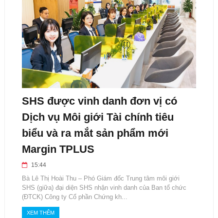
SHS được vinh danh đơn vị có
Dịch vụ Môi giới Tài chính tiêu
biểu và ra mắt sản phẩm mới
Margin TPLUS
15:44
Bà Lê Thị Hoài Thu – Phó Giám đốc Trung tâm môi giới
SHS (giữa) đại diện SHS nhận vinh danh của Ban tổ chức
(ĐTCK) Công ty Cổ phần Chứng kh...
XEM THÊM