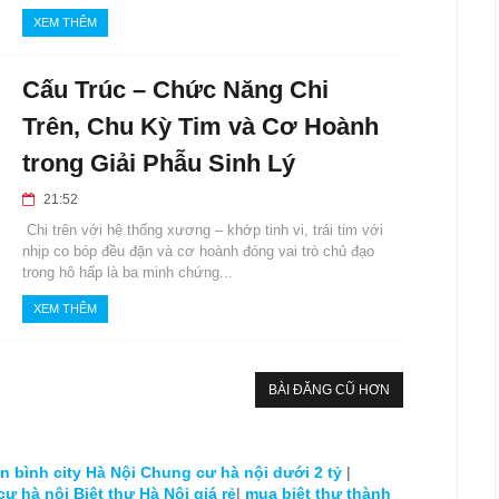
XEM THÊM
Cấu Trúc – Chức Năng Chi
Trên, Chu Kỳ Tim và Cơ Hoành
trong Giải Phẫu Sinh Lý
21:52
Chi trên với hệ thống xương – khớp tinh vi, trái tim với
nhịp co bóp đều đặn và cơ hoành đóng vai trò chủ đạo
trong hô hấp là ba minh chứng...
XEM THÊM
BÀI ĐĂNG CŨ HƠN
 bình city Hà Nội
Chung cư hà nội dưới 2 tỷ
|
cư hà nội
Biệt thự Hà Nội giá rẻ
|
mua biệt thự thành