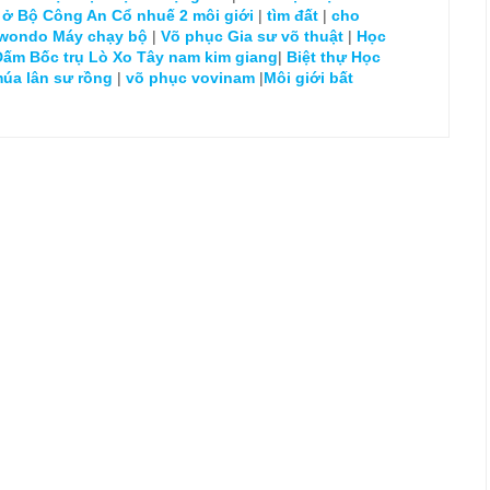
 ở Bộ Công An Cổ nhuế 2
môi giới
|
tìm đất
|
cho
kwondo
Máy chạy bộ
|
Võ phục
Gia sư võ thuật
|
Học
Đấm Bốc trụ Lò Xo
Tây nam kim giang
|
Biệt thự
Học
múa lân sư rồng
|
võ phục vovinam
|
Môi giới bất