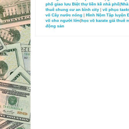
phố giao lưu
Biệt thự liền kề nhà phố
|
Nhà
thuê chung cư an bình city
|
võ phục tae
võ
Cây nước nóng
|
Hình Nộm Tập luyện 
võ cho người lớn
|
học võ karate
giá thuê 
động sản