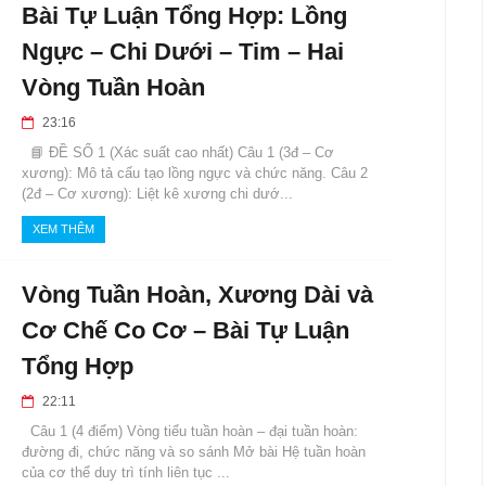
Bài Tự Luận Tổng Hợp: Lồng
Ngực – Chi Dưới – Tim – Hai
Vòng Tuần Hoàn
23:16
📘 ĐỀ SỐ 1 (Xác suất cao nhất) Câu 1 (3đ – Cơ
xương): Mô tả cấu tạo lồng ngực và chức năng. Câu 2
(2đ – Cơ xương): Liệt kê xương chi dướ...
XEM THÊM
Vòng Tuần Hoàn, Xương Dài và
Cơ Chế Co Cơ – Bài Tự Luận
Tổng Hợp
22:11
Câu 1 (4 điểm) Vòng tiểu tuần hoàn – đại tuần hoàn:
đường đi, chức năng và so sánh Mở bài Hệ tuần hoàn
của cơ thể duy trì tính liên tục ...