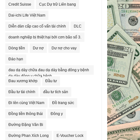
Credit Suisse
Cục Dự trữ Liên bang
Dai-ichi Life Việt Nam
Diễn đàn cấp cao cố vấn tài chính
DLC
doanh nghiệp bị thiệt hại bởi cơn bão số 3.
Dòng tiền
Dư nợ
Dư nợ cho vay
Đáo hạn
đau dạ dày chữa đau dạ dày bằng đông y bệnh
dạ dày đông y chữa bệnh
Đau xương khớp
Đầu tư
Đầu tư tài chính
đầu tư tích sản
Đi lên cùng Việt Nam
Đồ trang sức
Đồng tiền thông thái
Đông y
Đường Đặng Văn Bi
Đường Phan Xích Long
E-Voucher Lock