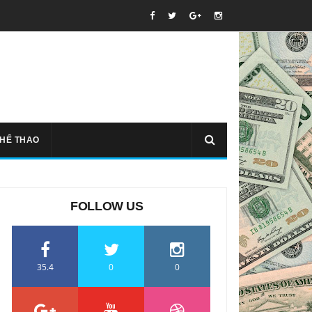
THỂ THAO
FOLLOW US
35.4
0
0