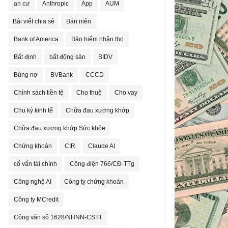
an cư
Anthropic
App
AUM
Bài viết chia sẻ
Bán niên
Bank of America
Bảo hiểm nhân thọ
Bất định
bất động sản
BIDV
Bùng nợ
BVBank
CCCD
Chính sách tiền tệ
Cho thuê
Cho vay
Chu kỳ kinh tế
Chữa đau xương khớp
Chữa đau xương khớp Sức khỏe
Chứng khoán
CIR
Claude AI
cố vấn tài chính
Công điện 766/CĐ-TTg
Công nghệ AI
Công ty chứng khoán
Công ty MCredit
Công văn số 1628/NHNN-CSTT