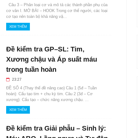
Câu 3 – Phân loại cơ và mô tả các thành phần phụ của
cơ vân I. MỞ BÀI – HOOK Trong cơ thể người, các loại
cơ tạo nên toàn bộ khả năng vậ...
XEM THÊM
Đề kiểm tra GP–SL: Tim,
Xương chậu và Áp suất máu
trong tuần hoàn
23:27
ĐỀ SỐ 4 (Thay thế đề nâng cao) Câu 1 (5đ – Tuần
hoàn): Cấu tạo tim + chu kỳ tim. Câu 2 (3đ – Cơ
xương): Cấu tạo – chức năng xương chậu. ...
XEM THÊM
Đề kiểm tra Giải phẫu – Sinh lý: