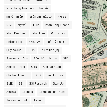
Ngân hàng Sài Gòn Thương Tín
Ngân hàng Trung ương châu Âu
nghề nghiệp
Nhận định đầu tư
NHNN
NIM
Nợ xấu
OTP
Phan Công Chánh
Phan Đức Hiếu
Phát triển
Phí dịch vụ
Phí giao dịch
Q1/2024
quản lý gia sản
Quý IV/2023
ROA
Rủi ro tín dụng
Sacombank Pay
Sản phẩm dịch vụ
SBJ
Sergio Ermotti
SHB
Shinhan Card
Shinhan Finance
SHS
Sinh trắc học
SME
SSI
SSI Research
Start Up
Statista
tài chính
tài khoản ngân hàng
Tài sản tài chính
Tái tục