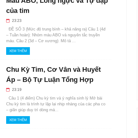
Máu ABO, Lồng ngực và Tự đập
của tim
23:23
ĐỀ SỐ 3 (Mức độ trung bình – khả năng ra) Câu 1 (4đ
– Tuần hoàn): Nhóm máu ABO và nguyên tắc truyền
máu. Câu 2 (3đ – Cơ xương): Mô tả ...
XEM THÊM
Chu Kỳ Tim, Cơ Vân và Huyết
Áp – Bộ Tự Luận Tổng Hợp
23:19
Câu 1 (4 điểm) Chu kỳ tim và ý nghĩa sinh lý Mở bài
Chu kỳ tim là trình tự lặp lại nhịp nhàng của các pha co
– giãn giúp duy trì dòng má...
XEM THÊM