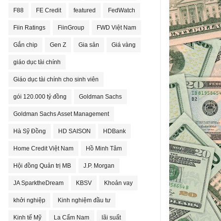
F88
FE Credit
featured
FedWatch
Fiin Ratings
FiinGroup
FWD Việt Nam
Gắn chip
Gen Z
Gia sản
Giá vàng
giáo dục tài chính
Giáo dục tài chính cho sinh viên
gói 120.000 tỷ đồng
Goldman Sachs
Goldman Sachs Asset Management
Hà Sỹ Đồng
HD SAISON
HDBank
Home Credit Việt Nam
Hồ Minh Tâm
Hội đồng Quản trị MB
J.P. Morgan
JA SparktheDream
KBSV
Khoản vay
khởi nghiệp
Kinh nghiệm đầu tư
Kinh tế Mỹ
La Cẩm Nam
lãi suất