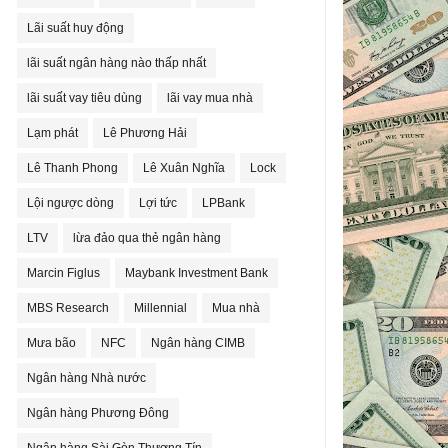
Lãi suất huy động
lãi suất ngân hàng nào thấp nhất
lãi suất vay tiêu dùng
lãi vay mua nhà
Lạm phát
Lê Phương Hải
Lê Thanh Phong
Lê Xuân Nghĩa
Lock
Lội ngược dòng
Lợi tức
LPBank
LTV
lừa đảo qua thẻ ngân hàng
Marcin Figlus
Maybank Investment Bank
MBS Research
Millennial
Mua nhà
Mưa bão
NFC
Ngân hàng CIMB
Ngân hàng Nhà nước
Ngân hàng Phương Đông