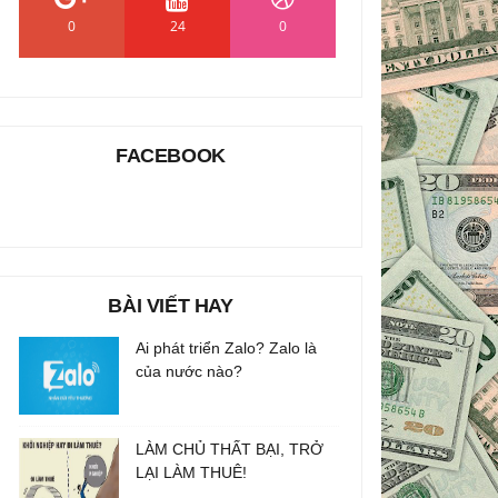
0
24
0
FACEBOOK
BÀI VIẾT HAY
Ai phát triển Zalo? Zalo là
của nước nào?
LÀM CHỦ THẤT BẠI, TRỞ
LẠI LÀM THUÊ!