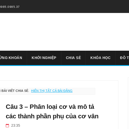
0985.0985.37
ỨNG KHOÁN
KHỞI NGHIỆP
CHIA SẺ
KHÓA HỌC
ĐỒ 
N
BÀI VIẾT CHIA SẺ
.
HIỂN THỊ TẤT CẢ BÀI ĐĂNG
Câu 3 – Phân loại cơ và mô tả
các thành phần phụ của cơ vân
23:35