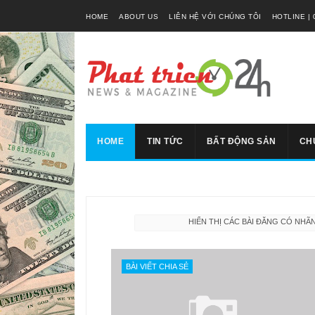
HOME
ABOUT US
LIÊN HỆ VỚI CHÚNG TÔI
HOTLINE | 
HOME
TIN TỨC
BẤT ĐỘNG SẢN
CH
HIỂN THỊ CÁC BÀI ĐĂNG CÓ NHÃ
BÀI VIẾT CHIA SẺ