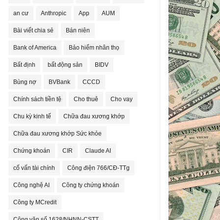
an cư
Anthropic
App
AUM
Bài viết chia sẻ
Bán niên
Bank of America
Bảo hiểm nhân thọ
Bất định
bất động sản
BIDV
Bùng nợ
BVBank
CCCD
Chính sách tiền tệ
Cho thuê
Cho vay
Chu kỳ kinh tế
Chữa đau xương khớp
Chữa đau xương khớp Sức khỏe
Chứng khoán
CIR
Claude AI
cố vấn tài chính
Công điện 766/CĐ-TTg
Công nghệ AI
Công ty chứng khoán
Công ty MCredit
Công văn số 1628/NHNN-CSTT