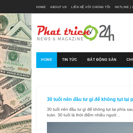
HOME
ABOUT US
LIÊN HỆ VỚI CHÚNG TÔI
HOTLINE | 
HOME
TIN TỨC
BẤT ĐỘNG SẢN
CH
30 tuổi nên đầu tư gì để không tụt lại 
30 tuổi nên đầu tư gì để không tụt lại phía 
toàn. 30 tuổi là thời điểm nhiều ngườ...