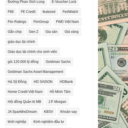
Đường Phan Xích Long
E-Voucher Lock
F88
FE Credit
featured
FedWatch
Fiin Ratings
FiinGroup
FWD Việt Nam
Gắn chip
Gen Z
Gia sản
Giá vàng
giáo dục tài chính
Giáo dục tài chính cho sinh viên
gói 120.000 tỷ đồng
Goldman Sachs
Goldman Sachs Asset Management
Hà Sỹ Đồng
HD SAISON
HDBank
Home Credit Việt Nam
Hồ Minh Tâm
Hội đồng Quản trị MB
J.P. Morgan
JA SparktheDream
KBSV
Khoản vay
khởi nghiệp
Kinh nghiệm đầu tư