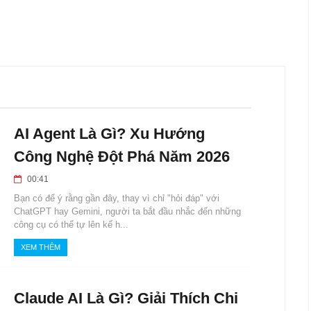
AI Agent Là Gì? Xu Hướng
Công Nghệ Đột Phá Năm 2026
00:41
Bạn có để ý rằng gần đây, thay vì chỉ "hỏi đáp" với
ChatGPT hay Gemini, người ta bắt đầu nhắc đến những
công cụ có thể tự lên kế h...
XEM THÊM
Claude AI Là Gì? Giải Thích Chi