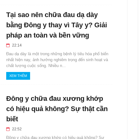
Tại sao nên chữa đau dạ dày
bằng Đông y thay vì Tây y? Giải
pháp an toàn và bền vững
22:14
Đau dạ dày là một trong những bệnh lý tiêu hóa phổ biến
nhất hiện nay, ảnh hưởng nghiêm trọng đến sinh hoạt và
chất lượng cuộc sống. Nhiều n...
XEM THÊM
Đông y chữa đau xương khớp
có hiệu quả không? Sự thật cần
biết
22:52
Đông y chữa đau xương khớp có hiệu quả không? Sự