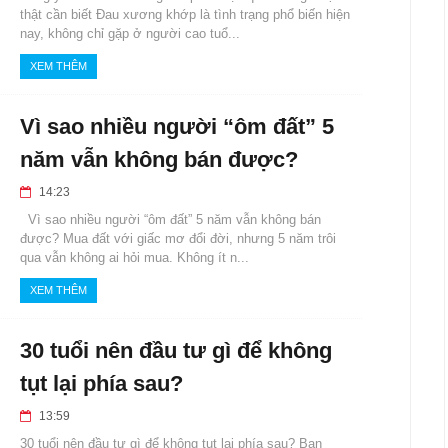
thật cần biết Đau xương khớp là tình trạng phổ biến hiện
nay, không chỉ gặp ở người cao tuổ...
XEM THÊM
Vì sao nhiều người “ôm đất” 5
năm vẫn không bán được?
14:23
Vì sao nhiều người “ôm đất” 5 năm vẫn không bán
được? Mua đất với giấc mơ đổi đời, nhưng 5 năm trôi
qua vẫn không ai hỏi mua. Không ít n...
XEM THÊM
30 tuổi nên đầu tư gì để không
tụt lại phía sau?
13:59
30 tuổi nên đầu tư gì để không tụt lại phía sau? Bạn