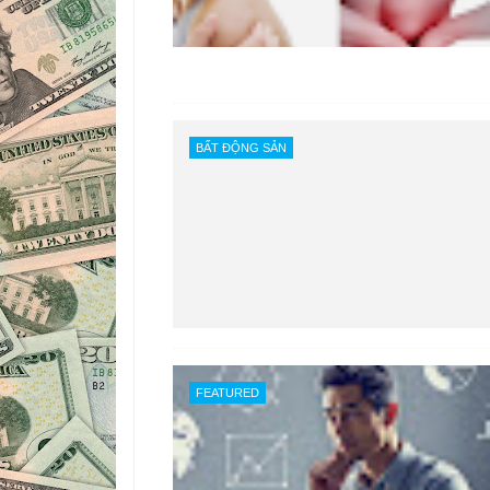
BẤT ĐỘNG SẢN
FEATURED