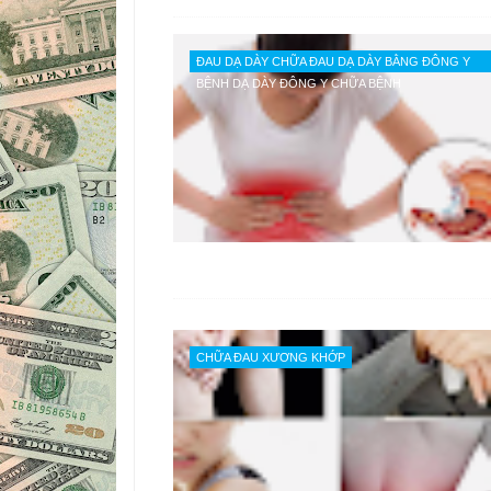
ĐAU DẠ DÀY CHỮA ĐAU DẠ DÀY BẰNG ĐÔNG Y
BỆNH DẠ DÀY ĐÔNG Y CHỮA BỆNH
CHỮA ĐAU XƯƠNG KHỚP