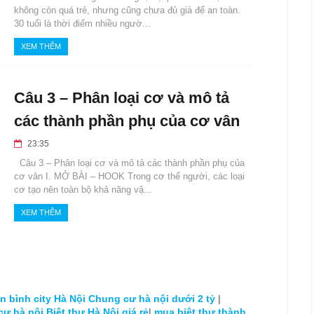
không còn quá trẻ, nhưng cũng chưa đủ già để an toàn.
30 tuổi là thời điểm nhiều ngườ...
XEM THÊM
Câu 3 – Phân loại cơ và mô tả
các thành phần phụ của cơ vân
23:35
Câu 3 – Phân loại cơ và mô tả các thành phần phụ của
cơ vân I. MỞ BÀI – HOOK Trong cơ thể người, các loại
cơ tạo nên toàn bộ khả năng vậ...
XEM THÊM
 bình city Hà Nội
Chung cư hà nội dưới 2 tỷ
|
cư hà nội
Biệt thự Hà Nội giá rẻ
|
mua biệt thự thành