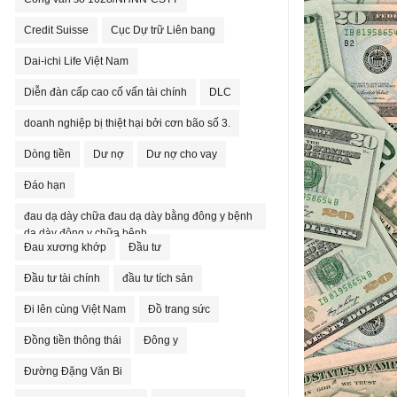
Credit Suisse
Cục Dự trữ Liên bang
Dai-ichi Life Việt Nam
Diễn đàn cấp cao cố vấn tài chính
DLC
doanh nghiệp bị thiệt hại bởi cơn bão số 3.
Dòng tiền
Dư nợ
Dư nợ cho vay
Đáo hạn
đau dạ dày chữa đau dạ dày bằng đông y bệnh
dạ dày đông y chữa bệnh
Đau xương khớp
Đầu tư
Đầu tư tài chính
đầu tư tích sản
Đi lên cùng Việt Nam
Đồ trang sức
Đồng tiền thông thái
Đông y
Đường Đặng Văn Bi