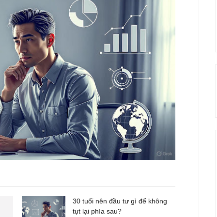
30 tuổi nên đầu tư gì để không
tụt lại phía sau?