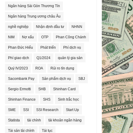
Ngân hàng Sài Gòn Thương Tín
Ngân hàng Trung ương châu Âu
nghề nghiệp
Nhận định đầu tư
NHNN
NIM
Nợ xấu
OTP
Phan Công Chánh
Phan Đức Hiếu
Phát triển
Phí dịch vụ
Phí giao dịch
Q1/2024
quản lý gia sản
Quý IV/2023
ROA
Rủi ro tín dụng
Sacombank Pay
Sản phẩm dịch vụ
SBJ
Sergio Ermotti
SHB
Shinhan Card
Shinhan Finance
SHS
Sinh trắc học
SME
SSI
SSI Research
Start Up
Statista
tài chính
tài khoản ngân hàng
Tài sản tài chính
Tái tục