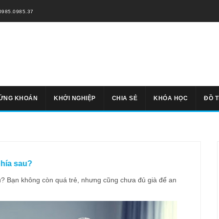
0985.0985.37
ỨNG KHOÁN
KHỞI NGHIỆP
CHIA SẺ
KHÓA HỌC
ĐỒ 
phía sau?
sau? Bạn không còn quá trẻ, nhưng cũng chưa đủ già để an