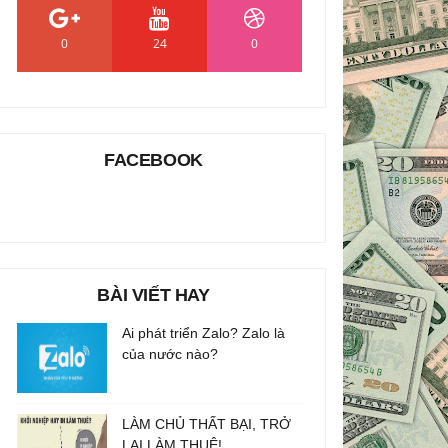
0
24
0
FACEBOOK
BÀI VIẾT HAY
Ai phát triển Zalo? Zalo là
của nước nào?
LÀM CHỦ THẤT BẠI, TRỞ
LẠI LÀM THUÊ!