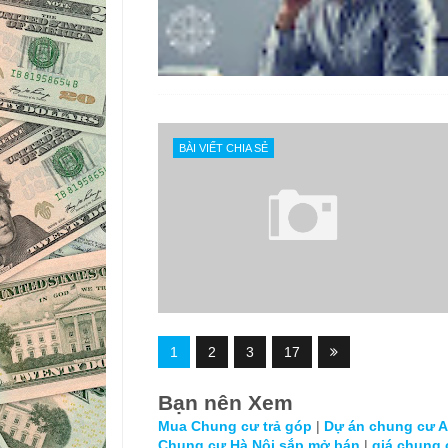
BÀI VIẾT CHIA SẺ
1
2
3
17
Bạn nên Xem
Mua Chung cư trả góp
|
Dự án chung cư An
Chung cư Hà Nội sắp mở bán
|
giá chung 