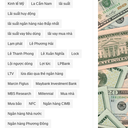
Kinh tế Mỹ
La Cẩm Nam
lãi suất
Lãi suất huy động
lãi suất ngân hàng nào thấp nhất
lãi suất vay tiêu dùng
lãi vay mua nhà
Lạm phát
Lê Phương Hải
Lê Thanh Phong
Lê Xuân Nghĩa
Lock
Lội ngược dòng
Lợi tức
LPBank
LTV
lừa đảo qua thẻ ngân hàng
Marcin Figlus
Maybank Investment Bank
MBS Research
Millennial
Mua nhà
Mưa bão
NFC
Ngân hàng CIMB
Ngân hàng Nhà nước
Ngân hàng Phương Đông