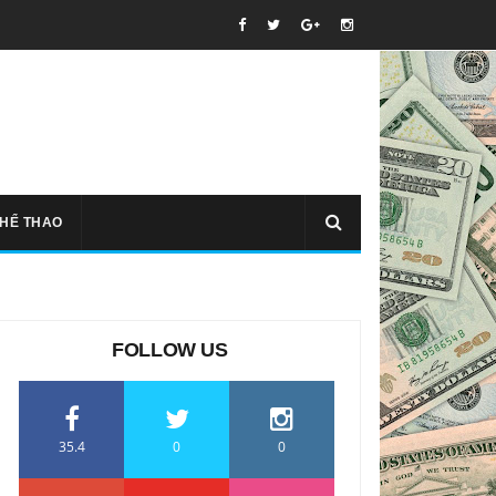
THỂ THAO
FOLLOW US
35.4
0
0