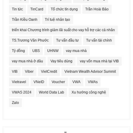
Tin tức
TinCard
Tổ chức tín dụng
Trần Hoài Bảo
Trần Kiều Oanh
Trí tuệ nhân tạo
triển khai Chương trình giảm lãi suất cho vay hỗ trợ các cá nhân
TS.Trương Văn Phước
Tư vấn đầu tư
Tư vấn tài chính
Tỷ đồng
UBS
UHNW
vay mua nhà
vay mua nhà ở đâu
Vay tiêu dùng
vay vốn mua nhà tại VIB
VIB
Viber
VietCredit
Vietnam Wealth Advisor Summit
Vietravel
VNeID
Voucher
VWA
VWAs
VWAS 2024
World Data Lab
Xu hướng công nghệ
Zalo