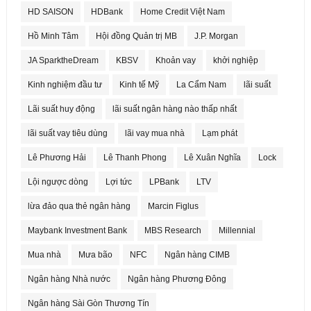
HD SAISON
HDBank
Home Credit Việt Nam
Hồ Minh Tâm
Hội đồng Quản trị MB
J.P. Morgan
JA SparktheDream
KBSV
Khoản vay
khởi nghiệp
Kinh nghiệm đầu tư
Kinh tế Mỹ
La Cẩm Nam
lãi suất
Lãi suất huy động
lãi suất ngân hàng nào thấp nhất
lãi suất vay tiêu dùng
lãi vay mua nhà
Lạm phát
Lê Phương Hải
Lê Thanh Phong
Lê Xuân Nghĩa
Lock
Lội ngược dòng
Lợi tức
LPBank
LTV
lừa đảo qua thẻ ngân hàng
Marcin Figlus
Maybank Investment Bank
MBS Research
Millennial
Mua nhà
Mưa bão
NFC
Ngân hàng CIMB
Ngân hàng Nhà nước
Ngân hàng Phương Đông
Ngân hàng Sài Gòn Thương Tín