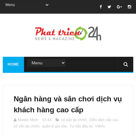
HOME
Ngân hàng và sân chơi dịch vụ
khách hàng cao cấp
Master Minh
15:44
cố vấn tài chính
,
Diễn đàn cấp cao
cố vấn tài chính
,
quản lý gia sản
,
Tư vấn đầu tư
,
VWAs