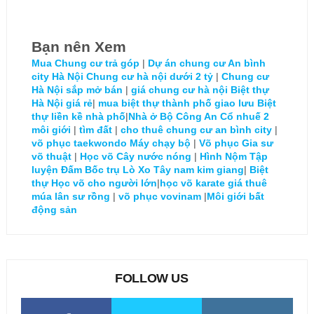
Bạn nên Xem
Mua Chung cư trả góp
|
Dự án chung cư An bình
city Hà Nội
Chung cư hà nội dưới 2 tỷ
|
Chung cư
Hà Nội sắp mở bán
|
giá chung cư hà nội
Biệt thự
Hà Nội giá rẻ
|
mua biệt thự thành phố giao lưu
Biệt
thự liền kề nhà phố
|
Nhà ở Bộ Công An Cổ nhuế 2
môi giới
|
tìm đất
|
cho thuê chung cư an bình city
|
võ phục taekwondo
Máy chạy bộ
|
Võ phục
Gia sư
võ thuật
|
Học võ
Cây nước nóng
|
Hình Nộm Tập
luyện Đấm Bốc trụ Lò Xo
Tây nam kim giang
|
Biệt
thự
Học võ cho người lớn
|
học võ karate
giá thuê
múa lân sư rồng
|
võ phục vovinam
|
Môi giới bất
động sản
FOLLOW US