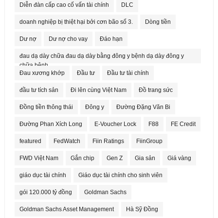
Diễn đàn cấp cao cố vấn tài chính
DLC
doanh nghiệp bị thiệt hại bởi cơn bão số 3.
Dòng tiền
Dư nợ
Dư nợ cho vay
Đáo hạn
đau dạ dày chữa đau dạ dày bằng đông y bệnh dạ dày đông y
chữa bệnh
Đau xương khớp
Đầu tư
Đầu tư tài chính
đầu tư tích sản
Đi lên cùng Việt Nam
Đồ trang sức
Đồng tiền thông thái
Đông y
Đường Đặng Văn Bi
Đường Phan Xích Long
E-Voucher Lock
F88
FE Credit
featured
FedWatch
Fiin Ratings
FiinGroup
FWD Việt Nam
Gắn chip
Gen Z
Gia sản
Giá vàng
giáo dục tài chính
Giáo dục tài chính cho sinh viên
gói 120.000 tỷ đồng
Goldman Sachs
Goldman Sachs Asset Management
Hà Sỹ Đồng