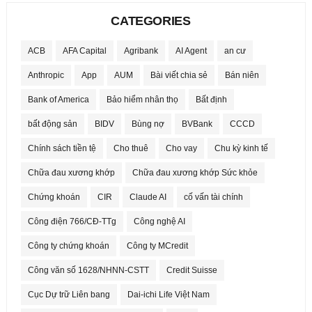
CATEGORIES
ACB
AFA Capital
Agribank
AI Agent
an cư
Anthropic
App
AUM
Bài viết chia sẻ
Bán niên
Bank of America
Bảo hiểm nhân thọ
Bất định
bất động sản
BIDV
Bùng nợ
BVBank
CCCD
Chính sách tiền tệ
Cho thuê
Cho vay
Chu kỳ kinh tế
Chữa đau xương khớp
Chữa đau xương khớp Sức khỏe
Chứng khoán
CIR
Claude AI
cố vấn tài chính
Công điện 766/CĐ-TTg
Công nghệ AI
Công ty chứng khoán
Công ty MCredit
Công văn số 1628/NHNN-CSTT
Credit Suisse
Cục Dự trữ Liên bang
Dai-ichi Life Việt Nam