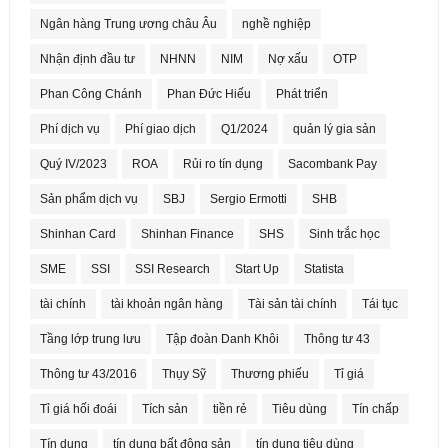
Ngân hàng Trung ương châu Âu
nghề nghiệp
Nhận định đầu tư
NHNN
NIM
Nợ xấu
OTP
Phan Công Chánh
Phan Đức Hiếu
Phát triển
Phí dịch vụ
Phí giao dịch
Q1/2024
quản lý gia sản
Quý IV/2023
ROA
Rủi ro tín dụng
Sacombank Pay
Sản phẩm dịch vụ
SBJ
Sergio Ermotti
SHB
Shinhan Card
Shinhan Finance
SHS
Sinh trắc học
SME
SSI
SSI Research
Start Up
Statista
tài chính
tài khoản ngân hàng
Tài sản tài chính
Tái tục
Tầng lớp trung lưu
Tập đoàn Danh Khôi
Thông tư 43
Thông tư 43/2016
Thụy Sỹ
Thương phiếu
Tỉ giá
Tỉ giá hối đoái
Tích sản
tiền rẻ
Tiêu dùng
Tín chấp
Tín dụng
tín dụng bất động sản
tín dụng tiêu dùng