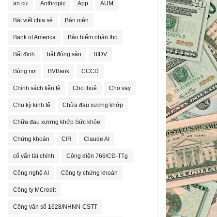
an cư
Anthropic
App
AUM
Bài viết chia sẻ
Bán niên
Bank of America
Bảo hiểm nhân thọ
Bất định
bất động sản
BIDV
Bùng nợ
BVBank
CCCD
Chính sách tiền tệ
Cho thuê
Cho vay
Chu kỳ kinh tế
Chữa đau xương khớp
Chữa đau xương khớp Sức khỏe
Chứng khoán
CIR
Claude AI
cố vấn tài chính
Công điện 766/CĐ-TTg
Công nghệ AI
Công ty chứng khoán
Công ty MCredit
Công văn số 1628/NHNN-CSTT