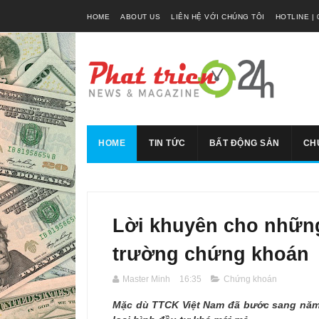
HOME
ABOUT US
LIÊN HỆ VỚI CHÚNG TÔI
HOTLINE | 
HOME
TIN TỨC
BẤT ĐỘNG SẢN
CH
Lời khuyên cho những
trường chứng khoán
Master Minh
16:35
Chứng khoán
Mặc dù TTCK Việt Nam đã bước sang năm 