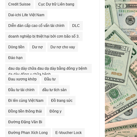
Credit Suisse
Cục Dự trữ Liên bang
Dai-ichi Life Việt Nam
Diễn đàn cấp cao cố vấn tài chính
DLC
doanh nghiệp bị thiệt hại bởi cơn bão số 3.
Dòng tiền
Dư nợ
Dư nợ cho vay
Đáo hạn
đau dạ dày chữa đau dạ dày bằng đông y bệnh
dạ dày đông y chữa bệnh
Đau xương khớp
Đầu tư
Đầu tư tài chính
đầu tư tích sản
Đi lên cùng Việt Nam
Đồ trang sức
Đồng tiền thông thái
Đông y
Đường Đặng Văn Bi
Đường Phan Xích Long
E-Voucher Lock