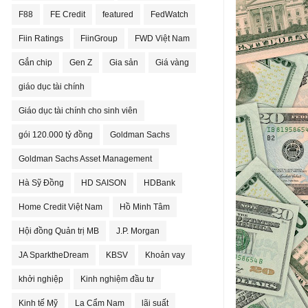
F88
FE Credit
featured
FedWatch
Fiin Ratings
FiinGroup
FWD Việt Nam
Gắn chip
Gen Z
Gia sản
Giá vàng
giáo dục tài chính
Giáo dục tài chính cho sinh viên
gói 120.000 tỷ đồng
Goldman Sachs
Goldman Sachs Asset Management
Hà Sỹ Đồng
HD SAISON
HDBank
Home Credit Việt Nam
Hồ Minh Tâm
Hội đồng Quản trị MB
J.P. Morgan
JA SparktheDream
KBSV
Khoản vay
khởi nghiệp
Kinh nghiệm đầu tư
Kinh tế Mỹ
La Cẩm Nam
lãi suất