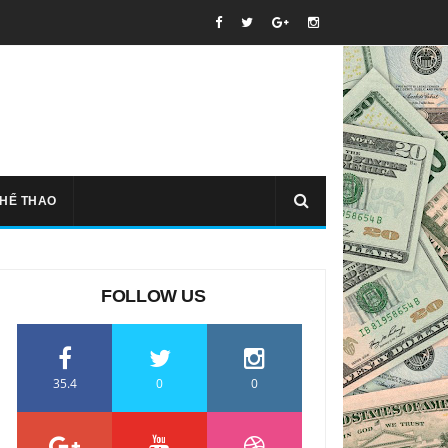
THỂ THAO
FOLLOW US
35.4
0
0