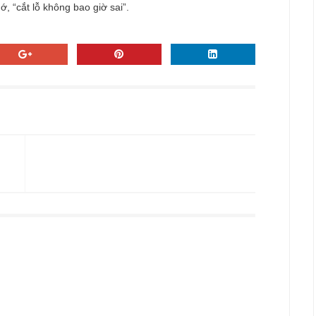
, “cắt lỗ không bao giờ sai”.