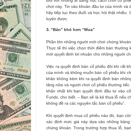
Đối với những ai đang học cách chơi cổ phiếu
chơi này. Tin vào khoản đầu tư của mình và
hãy tiếp tục theo đuổi và học hỏi thật nhiều. 
luyện được.
3. “Bán” khó hơn “Mua”
Phần lớn những người mới chơi chứng khoán đ
Thực tế thì việc chọn thời điểm bán thường
mới quyết định lợi nhuận cho những người ch
Việc ra quyết định bán cổ phiếu đôi khi rất 
của mình và không muốn bán cổ phiếu khi chún
khăn không kém khi ra quyết định bán những
tăng nữa và người chơi cổ phiếu thường tiếc 
khăn nhất khi bạn quyết định đầu tư vào c
Funds, cho biết. – Bạn sẽ là kẻ thua lỗ nếu
không đề ra các nguyên tắc bán cổ phiếu”.
Khi quyết định mua cổ phiếu nào đó, bạn cũ
xác định mức giá này dựa vào những bảng 
chứng khoán. Trong trường hợp thua lỗ, bạn