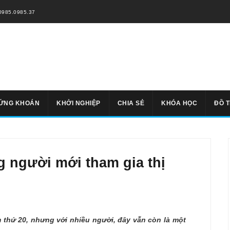
0985.0985.37
ỨNG KHOÁN
KHỞI NGHIỆP
CHIA SẺ
KHÓA HỌC
ĐỒ 
 người mới tham gia thị
thứ 20, nhưng với nhiều người, đây vẫn còn là một