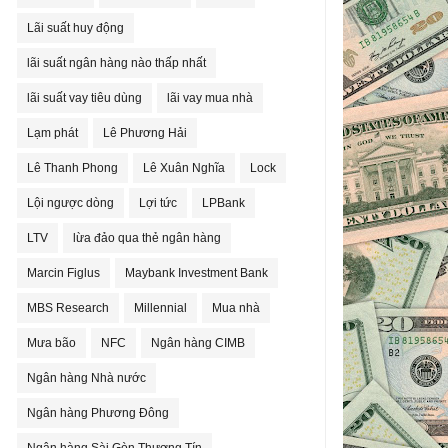
Lãi suất huy động
lãi suất ngân hàng nào thấp nhất
lãi suất vay tiêu dùng
lãi vay mua nhà
Lạm phát
Lê Phương Hải
Lê Thanh Phong
Lê Xuân Nghĩa
Lock
Lội ngược dòng
Lợi tức
LPBank
LTV
lừa đảo qua thẻ ngân hàng
Marcin Figlus
Maybank Investment Bank
MBS Research
Millennial
Mua nhà
Mưa bão
NFC
Ngân hàng CIMB
Ngân hàng Nhà nước
Ngân hàng Phương Đông