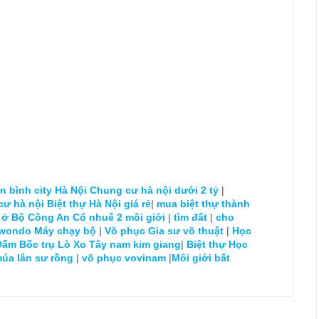
 bình city Hà Nội
Chung cư hà nội dưới 2 tỷ
|
cư hà nội
Biệt thự Hà Nội giá rẻ
|
mua biệt thự thành
 ở Bộ Công An Cổ nhuế 2
môi giới
|
tìm đất
|
cho
kwondo
Máy chạy bộ
|
Võ phục
Gia sư võ thuật
|
Học
Đấm Bốc trụ Lò Xo
Tây nam kim giang
|
Biệt thự
Học
múa lân sư rồng
|
võ phục vovinam
|
Môi giới bất