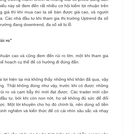
phiếu này sẽ đem đến rất nhiều cơ hội kiếm lợi nhuận trên
g giá thì khi mua cao ta sẽ bán được giá cao, và người
. Các nhà đầu tư khi tham gia thị trường Uptrend đa số
 trường đang downtrend, đa số sẽ bị lỗ.
Rủi ro”
nhuận cao và cũng đem đến rủi ro lớn, một khi tham gia
 kế hoạch cụ thể để có hướng đi đúng đắn.
i lợi hiện tại mà không thấy những khó khăn đã qua, vậy
àng. Thật không đúng như vậy, trước khi có được những
rủi ro và cạm bẫy thì mới đạt được. Các trader mới cần
 đầu tư, bởi khi còn non nớt, họ sẽ không đủ sức để đối
ược. Một lời khuyên cho họ đó chính là, nên dùng số tiền
 kinh nghiệm và kiến thức để có cái nhìn sâu sắc và nhạy