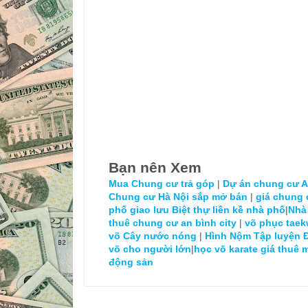
Bạn nên Xem
Mua Chung cư trả góp
|
Dự án chung cư An
Chung cư Hà Nội sắp mở bán
|
giá chung 
phố giao lưu
Biệt thự liền kề nhà phố
|
Nhà
thuê chung cư an bình city
|
võ phục tae
võ
Cây nước nóng
|
Hình Nộm Tập luyện 
võ cho người lớn
|
học võ karate
giá thuê 
động sản