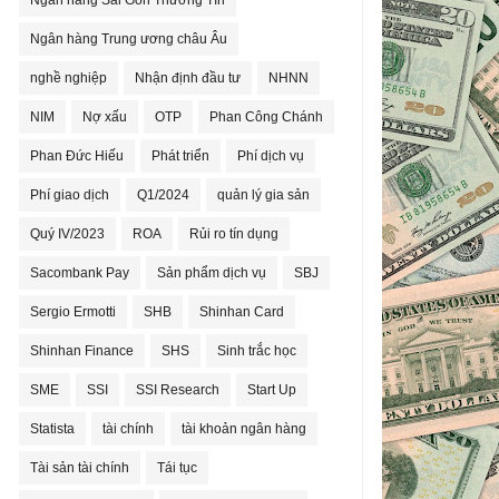
Ngân hàng Sài Gòn Thương Tín
Ngân hàng Trung ương châu Âu
nghề nghiệp
Nhận định đầu tư
NHNN
NIM
Nợ xấu
OTP
Phan Công Chánh
Phan Đức Hiếu
Phát triển
Phí dịch vụ
Phí giao dịch
Q1/2024
quản lý gia sản
Quý IV/2023
ROA
Rủi ro tín dụng
Sacombank Pay
Sản phẩm dịch vụ
SBJ
Sergio Ermotti
SHB
Shinhan Card
Shinhan Finance
SHS
Sinh trắc học
SME
SSI
SSI Research
Start Up
Statista
tài chính
tài khoản ngân hàng
Tài sản tài chính
Tái tục