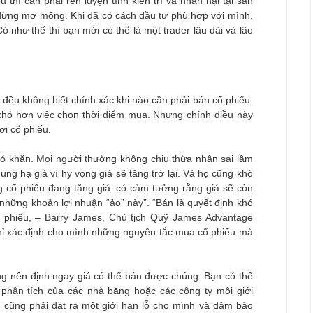
 thì cần phải rèn luyện tính kiên trì và nhẫn nại tại sân
 đừng mơ mộng. Khi đã có cách đầu tư phù hợp với mình,
Có như thế thì bạn mới có thể là một trader lâu dài và lão
ều không biết chính xác khi nào cần phải bán cổ phiếu.
 khó hơn việc chọn thời điểm mua. Nhưng chính điều này
ơi cổ phiếu.
khó khăn. Mọi người thường không chịu thừa nhận sai lầm
g hạ giá vì hy vọng giá sẽ tăng trở lại. Và họ cũng khó
 cổ phiếu đang tăng giá: có cảm tưởng rằng giá sẽ còn
những khoản lợi nhuận “ảo” này”. “Bán là quyết định khó
ổ phiếu, – Barry James, Chủ tịch Quỹ James Advantage
 chỉ xác định cho mình những nguyên tắc mua cổ phiếu mà
ng nên định ngay giá có thể bán được chúng. Bạn có thể
phân tích của các nhà băng hoặc các công ty môi giới
 cũng phải đặt ra một giới hạn lỗ cho mình và đảm bảo