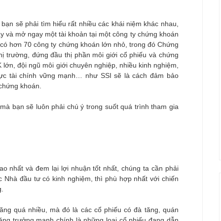
bạn sẽ phải tìm hiểu rất nhiều các khái niệm khác nhau,
ậy và mở ngay một tài khoản tại một công ty chứng khoán
am có hơn 70 công ty chứng khoán lớn nhỏ, trong đó Chứng
hị trường, đứng đầu thị phần môi giới cổ phiếu và chứng
lớn, đội ngũ môi giới chuyên nghiệp, nhiều kinh nghiệm,
 lực tài chính vững mạnh… như SSI sẽ là cách đảm bảo
 chứng khoán.
mà bạn sẽ luôn phải chú ý trong suốt quá trình tham gia
 nhất và đem lại lợi nhuận tốt nhất, chúng ta cần phải
c Nhà đầu tư có kinh nghiệm, thì phù hợp nhất với chiến
g.
tăng quá nhiều, mà đó là các cổ phiếu có đà tăng, quán
tăng trưởng mạnh chính là những loại cổ phiếu đang dẫn