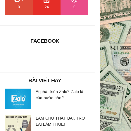
0
24
0
FACEBOOK
BÀI VIẾT HAY
Ai phát triển Zalo? Zalo là
của nước nào?
LÀM CHỦ THẤT BẠI, TRỞ
LẠI LÀM THUÊ!