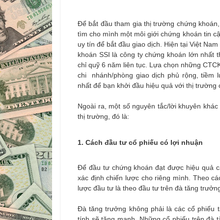
Để bắt đầu tham gia thị trường chứng khoán, 
tìm cho mình một môi giới chứng khoán tin c
uy tín để bắt đầu giao dịch. Hiện tại Việt N
khoán SSI là công ty chứng khoán lớn nhất t
chỉ quỹ 6 năm liên tục. Lựa chọn những CTCK 
chi nhánh/phòng giao dịch phủ rộng, tiềm
nhất để bạn khởi đầu hiệu quả với thị trường
Ngoài ra, một số nguyên tắc/lời khuyên khác 
thị trường, đó là:
1. Cách đầu tư cổ phiếu có lợi nhuận
Để đầu tư chứng khoán đạt được hiệu quả cao
xác định chiến lược cho riêng mình. Theo cá
lược đầu tư là theo đầu tư trên đà tăng trưởn
Đà tăng trưởng không phải là các cổ phiếu 
tính sẽ tăng mạnh. Những cổ phiếu trên đà 