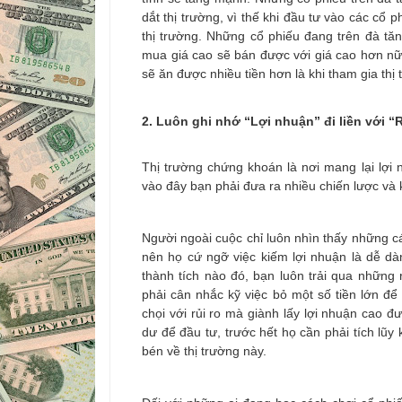
dắt thị trường, vì thế khi đầu tư vào các cổ 
thị trường. Những cổ phiếu đang trên đà tăn
mua giá cao sẽ bán được với giá cao hơn nữa
sẽ ăn được nhiều tiền hơn là khi tham gia thị
2. Luôn ghi nhớ “Lợi nhuận” đi liền với “
Thị trường chứng khoán là nơi mang lại lợi 
vào đây bạn phải đưa ra nhiều chiến lược và
Người ngoài cuộc chỉ luôn nhìn thấy những cá
nên họ cứ ngỡ việc kiếm lợi nhuận là dễ d
thành tích nào đó, bạn luôn trải qua những 
phải cân nhắc kỹ việc bỏ một số tiền lớn để
chọi với rủi ro mà giành lấy lợi nhuận cao đ
dư để đầu tư, trước hết họ cần phải tích lũy
bén về thị trường này.